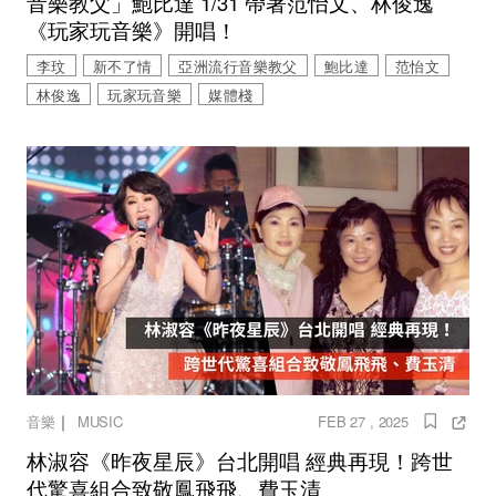
音樂教父」鮑比達 1/31 帶著范怡文、林俊逸
《玩家玩音樂》開唱！
李玟
新不了情
亞洲流行音樂教父
鮑比達
范怡文
林俊逸
玩家玩音樂
媒體棧
｜
音樂
MUSIC
FEB 27 , 2025
林淑容《昨夜星辰》台北開唱 經典再現！跨世
代驚喜組合致敬鳳飛飛、費玉清