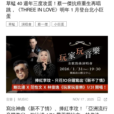
草蜢 40 週年三度攻蛋！蔡一傑抗癌重生再唱
跳，《THREE IN LOVE》明年 1 月登台北小巨
蛋
草蜢
演唱會
蔡一傑
小巨蛋
｜
音樂
MUSIC
NOV 17 , 2025
寫出神曲《新不了情》、捧紅李玟！「亞洲流行