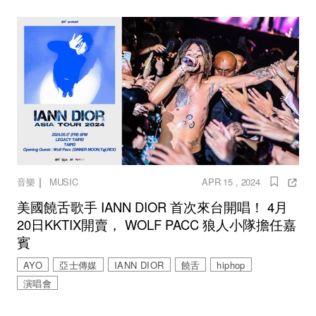
｜
音樂
MUSIC
APR 15 , 2024
美國饒舌歌手 IANN DIOR 首次來台開唱！ 4月
20日KKTIX開賣， WOLF PACC 狼人小隊擔任嘉
賓
AYO
亞士傳媒
IANN DIOR
饒舌
hiphop
演唱會