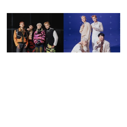
｜
音樂
MUSIC
DEC 29 , 2023
U:NUS新歌〈A-TOWN〉！歌名藏巧思打造嘻哈
派對舞曲，MV化身創世紀神穿梭超現實場景！
U:NUS
A-TOWN
嘻哈
MV
高胥崴
高有翔
吳昱廷
蔡承祐