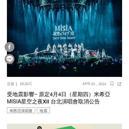
｜
音樂
MUSIC
APR 03 , 2024
受地震影響~ 原定4月4日（星期四）米希亞
MISIA星空之夜Ⅻ 台北演唱會取消公告
米西亞演唱會
地震