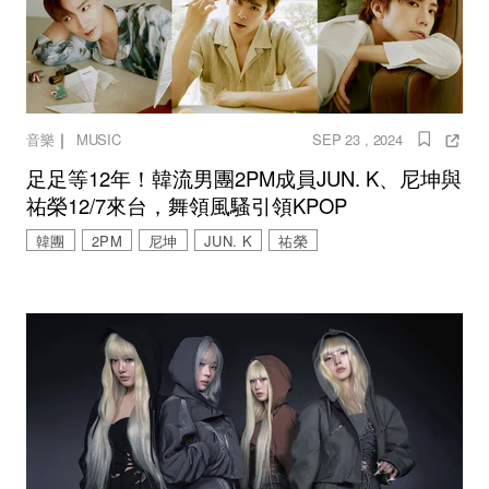
｜
音樂
MUSIC
SEP 23 , 2024
足足等12年！韓流男團2PM成員JUN. K、尼坤與
祐榮12/7來台，舞領風騷引領KPOP
韓團
2PM
尼坤
JUN. K
祐榮