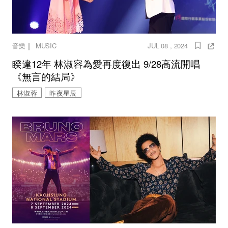
｜
音樂
MUSIC
JUL 08 , 2024
睽違12年 林淑容為愛再度復出 9/28高流開唱
《無言的結局》
林淑蓉
昨夜星辰