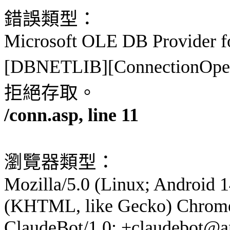
錯誤類型：
Microsoft OLE DB Provider f
[DBNETLIB][ConnectionOpe
拒絕存取。
/conn.asp, line 11
瀏覽器類型：
Mozilla/5.0 (Linux; Android 
(KHTML, like Gecko) Chrome/
ClaudeBot/1.0; +claudebot@a