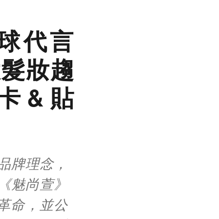
全球代言
大髮妝趨
卡 & 貼
品牌理念，
《魅尚萱》
新革命，並公