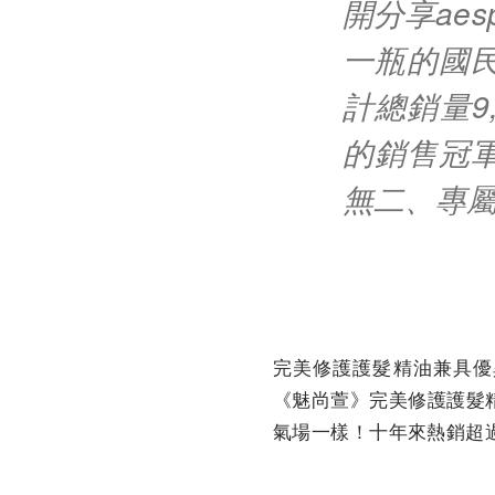
開分享ae
一瓶的國
計總銷量9
的銷售冠
無二、專
完美修護護髮精油兼具優
《魅尚萱》完美修護護髮精
氣場一樣！十年來熱銷超過