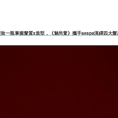
妝一瓶掌握髮質x造型，《魅尚萱》攜手aespa演繹四大