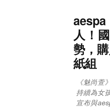
aes
人！國
勢，購買
紙組
《魅尚萱
持續為女
宣布與ae