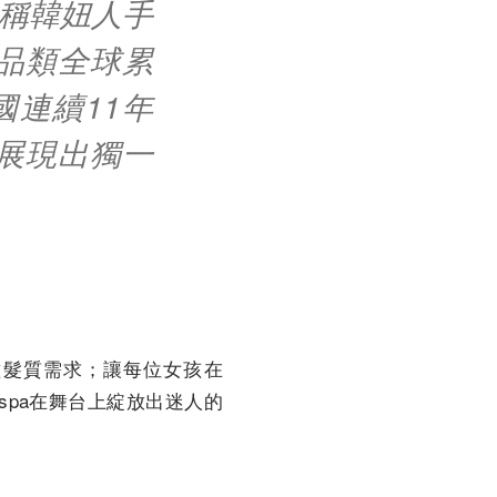
堪稱韓妞人手
品類全球累
國連續11年
展現出獨一
種髮質需求；讓每位女孩在
spa在舞台上綻放出迷人的