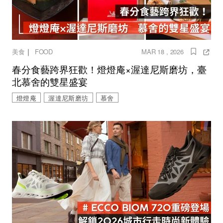
｜
美食
FOOD
MAR 18 , 2026
春分食藝跨界狂歡！燈燈庵×渥達尼斯磨坊，臺
北慕舍的雙星盛宴
燈燈庵
渥達尼斯磨坊
慕舍