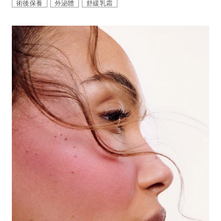
術後保養
外泌體
舒緩乳霜