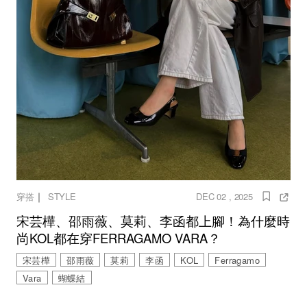
｜
穿搭
STYLE
DEC 02 , 2025
宋芸樺、邵雨薇、莫莉、李函都上腳！為什麼時
尚KOL都在穿FERRAGAMO VARA？
宋芸樺
邵雨薇
莫莉
李函
KOL
Ferragamo
Vara
蝴蝶結