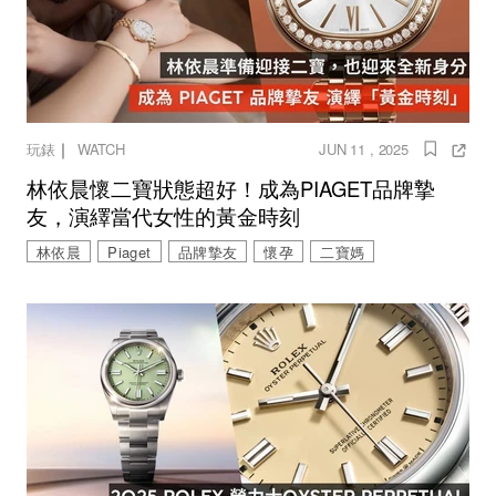
｜
玩錶
WATCH
JUN 11 , 2025
林依晨懷二寶狀態超好！成為PIAGET品牌摯
友，演繹當代女性的黃金時刻
林依晨
Piaget
品牌摯友
懷孕
二寶媽