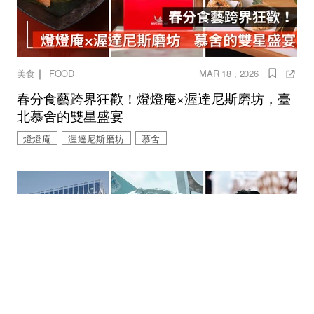
｜
美食
FOOD
MAR 18 , 2026
春分食藝跨界狂歡！燈燈庵×渥達尼斯磨坊，臺
北慕舍的雙星盛宴
燈燈庵
渥達尼斯磨坊
慕舍