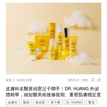
｜
保養
SKINCARE
MAR 09 , 2026
皮膚科名醫黃禎憲父子聯手！DR. HUANG 外泌
體精華，縮短醫美術後修復期、重塑肌膚穩定度
皮膚科
醫師
黃禎憲
黃千耀
Dr. HUANG
醫美