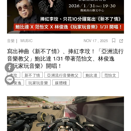
｜
音樂
MUSIC
NOV 17 , 2025
寫出神曲《新不了情》、捧紅李玟！「亞洲流行
音樂教父」鮑比達 1/31 帶著范怡文、林俊逸
《玩家玩音樂》開唱！
李玟
新不了情
亞洲流行音樂教父
鮑比達
范怡文
林俊逸
玩家玩音樂
媒體棧