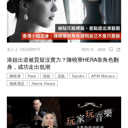
｜
名人
CELEBRITY
NOV 21 , 2025
港姐出道被質疑沒實力？陳曉華HERA靠角色翻
身，成功走出低潮
陳曉華
Hera
港姐
花瓶
Sandro
APM Monaco
瀚寓酒店
Hanns House