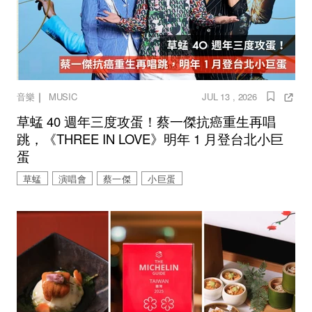
｜
音樂
MUSIC
JUL 13 , 2026
草蜢 40 週年三度攻蛋！蔡一傑抗癌重生再唱
跳，《THREE IN LOVE》明年 1 月登台北小巨
蛋
草蜢
演唱會
蔡一傑
小巨蛋