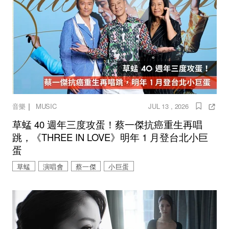
｜
音樂
MUSIC
JUL 13 , 2026
草蜢 40 週年三度攻蛋！蔡一傑抗癌重生再唱
跳，《THREE IN LOVE》明年 1 月登台北小巨
蛋
草蜢
演唱會
蔡一傑
小巨蛋