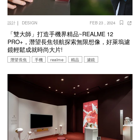
｜
設計
DESIGN
FEB 23 , 2024
「雙大師」打造手機界精品~REALME 12
PRO+，潛望長焦領航探索無限想像，好萊塢濾
鏡輕鬆成就時尚大片!
潛望長焦
手機
realme
精品
濾鏡