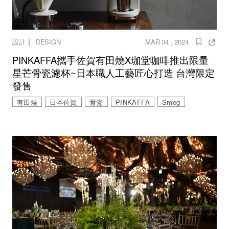
｜
設計
DESIGN
MAR 04 , 2024
PINKAFFA攜⼿佐賀有⽥燒X珈堂咖啡推出限量
星芒⻣瓷濾杯~⽇本職⼈⼯藝匠⼼打造 台灣限定
發售
有田燒
日本佐賀
骨瓷
PINKAFFA
Smeg