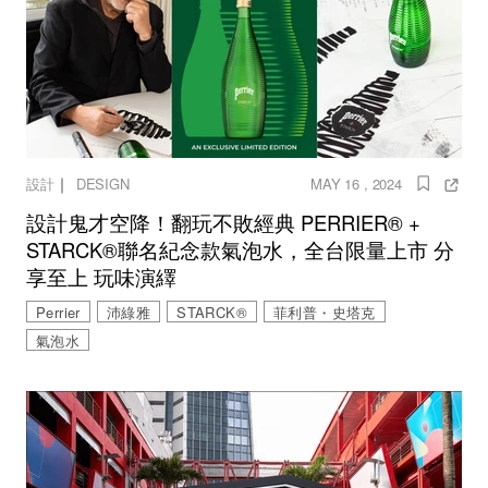
｜
設計
DESIGN
MAY 16 , 2024
設計鬼才空降！翻玩不敗經典 PERRIER® +
STARCK®聯名紀念款氣泡水，全台限量上市 分
享至上 玩味演繹
Perrier
沛綠雅
STARCK®
菲利普・史塔克
氣泡水