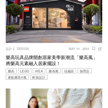
｜
設計
DESIGN
MAY 10 , 2024
樂高玩具品牌開創居家美學新潮流「樂高風」
將樂高元素融入居家擺設！
樂高
LEGO
IKEA
樂高風
信義區
快閃店
家點樂高®風
軟裝設計