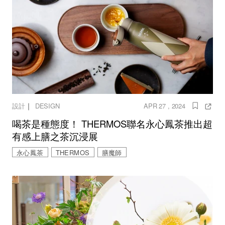
｜
設計
DESIGN
APR 27 , 2024
喝茶是種態度！ THERMOS聯名永心鳳茶推出超
有感上膳之茶沉浸展
永心鳳茶
THERMOS
膳魔師