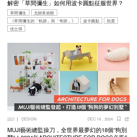
解密「草間彌生」如何用波卡圓點征服世界？
草間彌生
北師美術館
《草間彌生的「軌跡」與「奇跡」》
波卡圓點
拍賣
佳士得
｜
設計
DESIGN
DEC 19 , 2024
MUJI藝術總監操刀，全世界最夢幻的18個“狗別