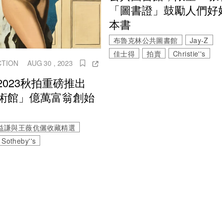
「圖書證」鼓勵人們好
本書
布魯克林公共圖書館
Jay-Z
佳士得
拍賣
Christie''s
CTION
AUG 30 , 2023
2023秋拍重磅推出
術館」億萬富翁創始
益謙與王薇伉儷收藏精選
Sotheby''s