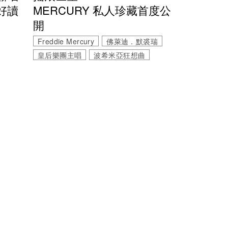
MERCURY 私人珍藏首度公
好讀
開
Freddie Mercury
佛萊迪．默裘瑞
皇后樂團主唱
波希米亞狂想曲