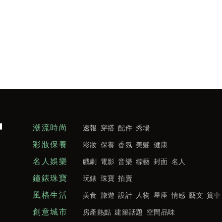
潮流時尚
速報
穿搭
配件
秀場
彩妝保養
彩妝
保養
香氛
美髮
健康
名人娛樂
戲劇
電影
音樂
綜藝
封面
名人
鐘錶珠寶
玩錶
珠寶
拍賣
風格生活
美食
旅遊
設計
人物
星座
情感
藝文
賞車
創意城市
房產熱點
建築話題
空間品味