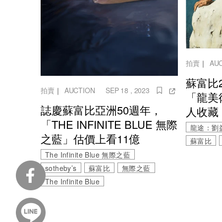
拍賣
｜
AU
蘇富比
拍賣
｜
AUCTION
SEP 18 , 2023
「龍美
誌慶蘇富比亞洲50週年，
人收藏
「THE INFINITE BLUE 無際
龍途：劉
之藍」估價上看11億
蘇富比
The Infinite Blue 無際之藍
sotheby’s
蘇富比
無際之藍
The Infinite Blue