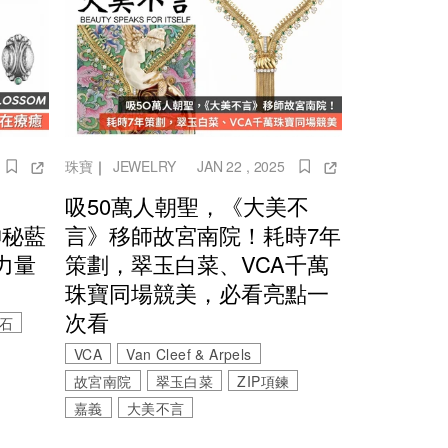
珠寶
｜
JEWELRY
JAN 22 , 2025
吸50萬人朝聖，《大美不
神秘藍
言》移師故宮南院！耗時7年
力量
策劃，翠玉白菜、VCA千萬
珠寶同場競美，必看亮點一
次看
石
VCA
Van Cleef & Arpels
故宮南院
翠玉白菜
ZIP項鍊
嘉義
大美不言