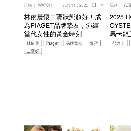
玩錶
｜
WATCH
JUN 11 , 2025
玩錶
｜
WA
林依晨懷二寶狀態超好！成
2025 
為PIAGET品牌摯友，演繹
OYSTE
當代女性的黃金時刻
馬卡龍
林依晨
Piaget
品牌摯友
懷孕
勞力士
二寶媽