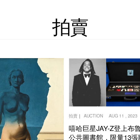
拍賣
拍賣
｜
AUCTION
AUG 11 , 2023
嘻哈巨星JAY-Z登上布
公共圖書館，限量13張