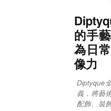
Dip
的手藝
為日常
像力
Dipty
義，將藝
配飾、裝