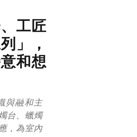
光、工匠
系列」，
詩意和想
知識與融和主
燭台、蠟燭
應，為室內