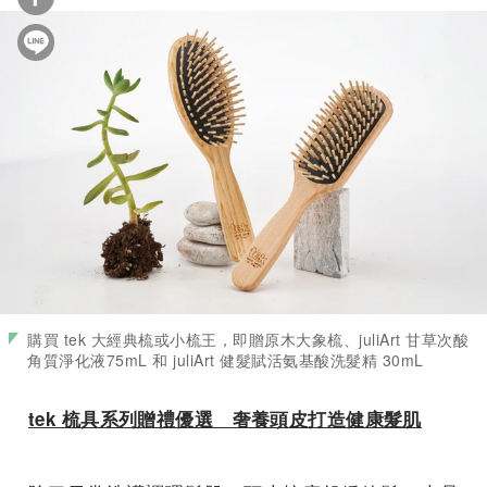
購買 tek 大經典梳或小梳王，即贈原木大象梳、juliArt 甘草次酸
角質淨化液75mL 和 juliArt 健髮賦活氨基酸洗髮精 30mL
tek 梳具系列贈禮優選 奢養頭皮打造健康髮肌