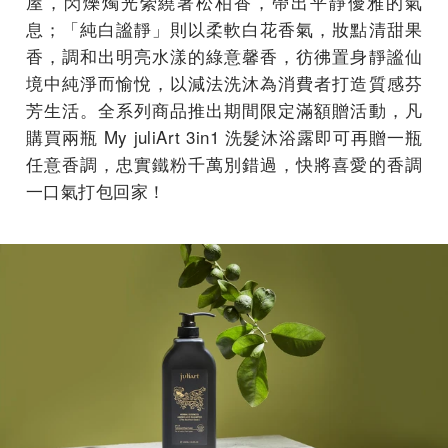
屋，閃爍燭光縈繞著松柏香，帶出平靜優雅的氣
息；「純白謐靜」則以柔軟白花香氣，妝點清甜果
香，調和出明亮水漾的綠意馨香，彷彿置身靜謐仙
境中純淨而愉悅，以減法洗沐為消費者打造質感芬
芳生活。全系列商品推出期間限定滿額贈活動，凡
購買兩瓶 My juliArt 3in1 洗髮沐浴露即可再贈一瓶
任意香調，忠實鐵粉千萬別錯過，快將喜愛的香調
一口氣打包回家！