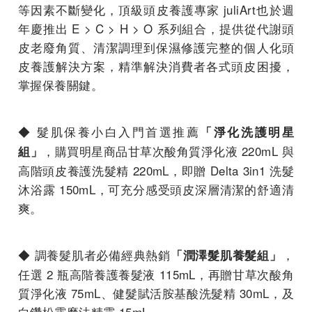
等因素不斷變化，頂級頭皮養護專家 juliArt也於週
年慶推出 E > C > H > O 系列組合，提供從代謝頭
皮老廢角質、清潔調理到保濕修護完整的個人化頭
皮養護解決方案，精準解決消費者各式頭皮困擾，
掌握保養關鍵。
◆ 髮肌保養小白入門首選推薦
「淨化洗護明星
，購買明星商品甘草次酸角質淨化液 220mL 與
組」
高階頭皮養護洗髮精 220mL，即贈 Delta 3in1 洗髮
沐浴露 150mL，可充分感受頭皮深層清潔的舒適清
爽。
◆ 調養髮肌者必備經典熱銷
，
「潤澤髮肌養髮組」
任選 2 瓶高階養護養髮液 115mL，再贈甘草次酸角
質淨化液 75mL、健髮賦活胺基酸洗髮精 30mL，及
白鑽松露魔法精靈 15mL。