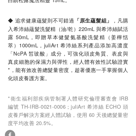
◆ 追求健康蘊髮則不可錯過
，凡購
「原生蘊髮組」
入希沛絲蘊髮洗髮精（油/乾）220mL 與希沛絲賦活
露 50mL，即贈草本健髮氨基酸洗髮精（姜檸恬
萃）1000mL，juliArt 希沛絲系列產品添加高濃度
「NcPA 皙玻酸」成分，可強化頭皮角質、表皮與
真皮細胞的保濕力與彈性，經人體有效性試驗證實
*，能有效改善總髮量密度，趁著優惠一手掌握個人
化頭皮養護方案。
*衛生福利部疾病管制署人體研究倫理審查會 IRB
編號 TH-IRB-0021-0006；juliArt 希沛絲 ECHO 頭
皮養戶解決方案經人體試驗，使用 60 天後總髮量密
度平均改善 20.5%。