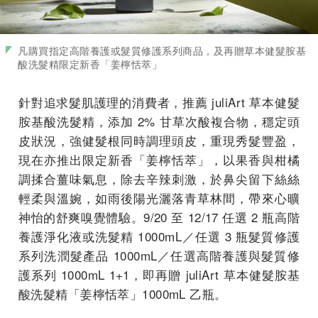
凡購買指定高階養護或髮質修護系列商品，及再贈草本健髮胺基
酸洗髮精限定新香「姜檸恬萃」
針對追求髮肌護理的消費者，推薦 juliArt 草本健髮
胺基酸洗髮精，添加 2% 甘草次酸複合物，穩定頭
皮狀況，強健髮根同時調理頭皮，重現秀髮豐盈，
現在亦推出限定新香「姜檸恬萃」，以果香與柑橘
調揉合薑味氣息，除去辛辣刺激，於鼻尖留下絲絲
輕柔與溫婉，如雨後陽光灑落青草林間，帶來心曠
神怡的舒爽嗅覺體驗。9/20 至 12/17 任選 2 瓶高階
養護淨化液或洗髮精 1000mL／任選 3 瓶髮質修護
系列洗潤髮產品 1000mL／任選高階養護與髮質修
護系列 1000mL 1+1，即再贈 juliArt 草本健髮胺基
酸洗髮精「姜檸恬萃」1000mL 乙瓶。