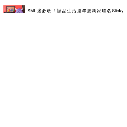
SML迷必收！誠品生活週年慶獨家聯名Sticky
Monster Lab滿額禮
快看，完全不考慮就可下手的美妝特惠組合在這
裡！
JuliArt 女人節獻上絢日莫西多新香，御用皇家系列
用珍貴白松露奢養頭皮，母親節就用暖心好禮三重
奏寵愛媽咪~
夏季潮濕悶熱頭皮拉警報！JULIART 推健髮三步驟追求自信
健康髮肌
油頭好困擾，乾癢也讓頭皮易老化，各類髮質選對產品換季
也不怕頭皮鬧脾氣！