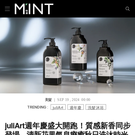
美髮
｜ SEP 19 , 2024 00:00
juliArt
週年慶
洗髮沐浴
TRENDING :
juliArt週年慶盛大開跑！質感新香同步
登場，清新花果氣息療癒秋日洗沐時光