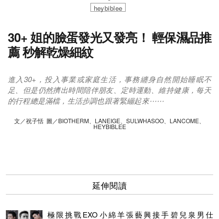
heybiblee
30+ 姐的臉蛋發光又發亮！ 輕保濕品推
薦 秒解乾燥細紋
進入30+，投入事業或家庭生活，事務纏身自然開始睡眠不
足、但是仍然擠出時間陪伴朋友、定時運動、維持健康，每天
的行程總是滿檔，生活步調也跟著緊繃起來⋯⋯
文／祝子恬 圖／BIOTHERM、LANEIGE、SULWHASOO、LANCOME、
HEYBIBLEE
延伸閱讀
極限挑戰EXO小綿羊張藝興接手碧兒泉男仕