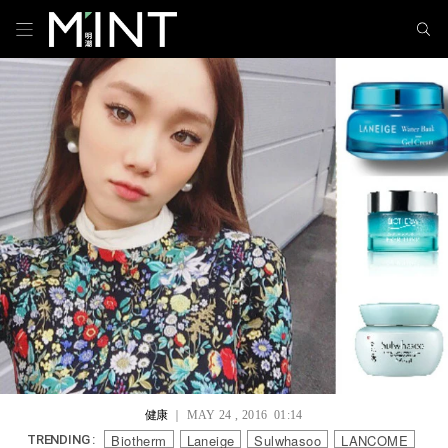
健康
｜ MAY 24 , 2016 01:14
Biotherm
Laneige
Sulwhasoo
LANCOME
TRENDING :