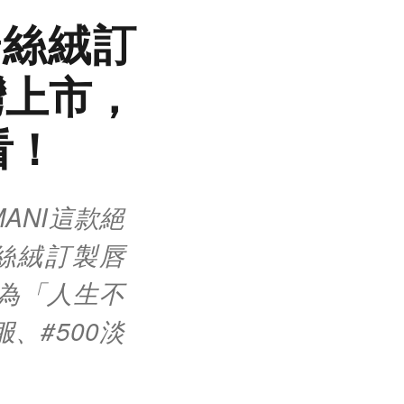
華絲絨訂
灣上市，
看！
ANI這款絕
絲絨訂製唇
為「人生不
、#500淡