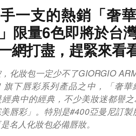
手一支的熱銷「奢
」限量6色即將於台
一網打盡，趕緊來看
，化妝包一定少不了GIORGIO ARM
！旗下唇彩系列產品之中，「奢華
是經典中的經典，不少美妝迷都譽之
美唇彩」。特別是#400亞曼尼訂製服
更是名人化妝包必備唇妝。