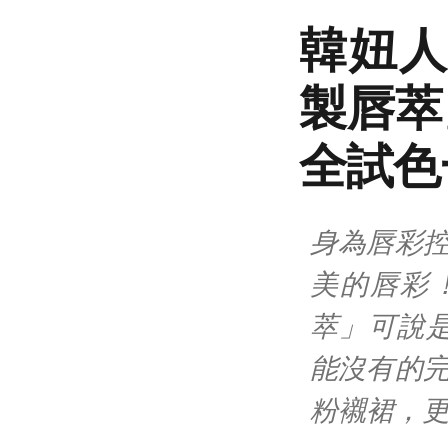
韓妞人
製唇萃
全試色
身為唇彩控
美的唇彩
萃」可說
能沒有的完
粉襯裙，