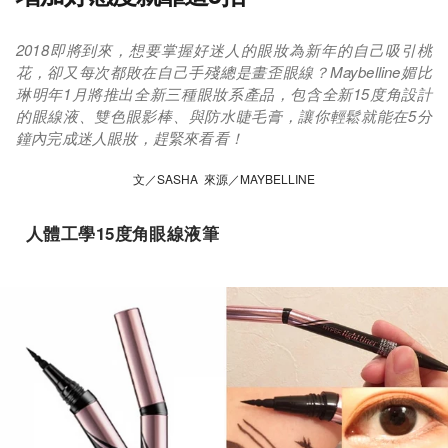
2018即將到來，想要掌握好迷人的眼妝為新年的自己吸引桃
花，卻又每次都敗在自己手殘總是畫歪眼線？Maybelline媚比
琳明年1月將推出全新三種眼妝系產品，包含全新15度角設計
的眼線液、雙色眼影棒、與防水睫毛膏，讓你輕鬆就能在5分
鐘內完成迷人眼妝，趕緊來看看！
文／SASHA 來源／MAYBELLINE
人體工學15度角眼線液筆