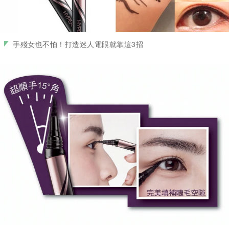
手殘女也不怕！打造迷人電眼就靠這3招