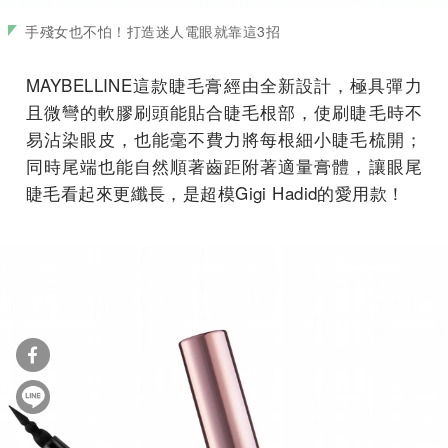
手殘女也不怕！打造迷人電眼就靠這3招
MAYBELLINE這款睫毛膏經由全新設計，極具彈力
且微彎的軟膠刷頭能貼合睫毛根部，使刷睫毛時不
易沾染眼皮，也能毫不費力將每根細小睫毛梳開；
同時尾端也能自然順著齒距附著適量膏體，讓眼尾
睫毛看起來更纖長，是超模Gigi Hadid的愛用款！