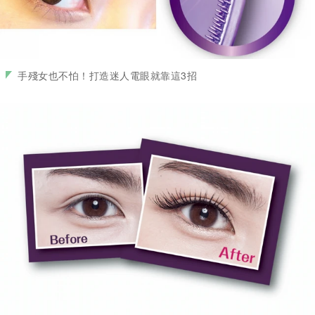
手殘女也不怕！打造迷人電眼就靠這3招