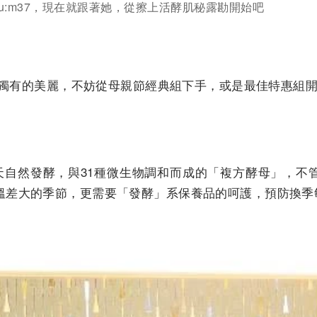
u:m37，現在就跟著她，從擦上活酵肌秘露勘開始吧
肌膚獨有的美麗，不妨從母親節經典組下手，或是最佳特惠組
5天自然發酵，與31種微生物調和而成的「複方酵母」，
溫差大的季節，更需要「發酵」系保養品的呵護，預防換季