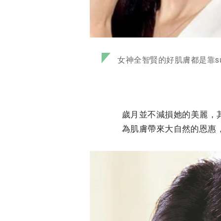
女神全智賢的好肌膚都是靠s
歲月並不減損她的美麗，其
為肌膚帶來大自然的恩惠