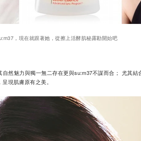
u:m37，現在就跟著她，從擦上活酵肌秘露勘開始吧
自然魅力與獨一無二存在更與su:m37不謀而合； 尤其
，呈現肌膚原有之美。