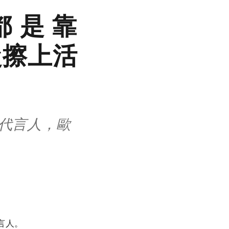
都是靠
從擦上活
7代言人，歐
言人。