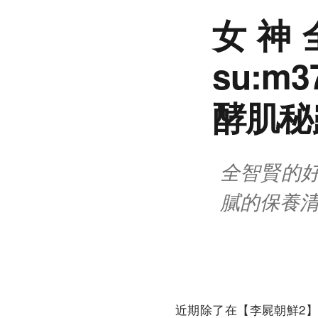
女神
su:
酵肌秘
全智賢的好
膩的保養
近期除了在【李屍朝鮮2】