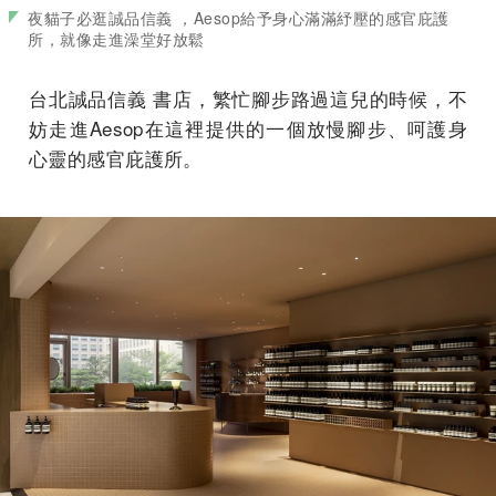
夜貓子必逛誠品信義 ，Aesop給予身心滿滿紓壓的感官庇護
所，就像走進澡堂好放鬆
台北誠品信義 書店，繁忙腳步路過這兒的時候，不
妨走進Aesop在這裡提供的一個放慢腳步、呵護身
心靈的感官庇護所。