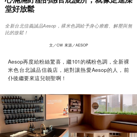
堂好放鬆
全新台北信義誠品Aesop，裸米色調給予身心療癒、解壓與無
比的放鬆！
文／CW 來源／AESOP
Aesop再度給粉絲驚喜，繼101的橘粉色調，全新裸
米色台北誠品信義店，絕對讓熱愛Aesop的人，前
仆後繼要來這兒朝聖啊！