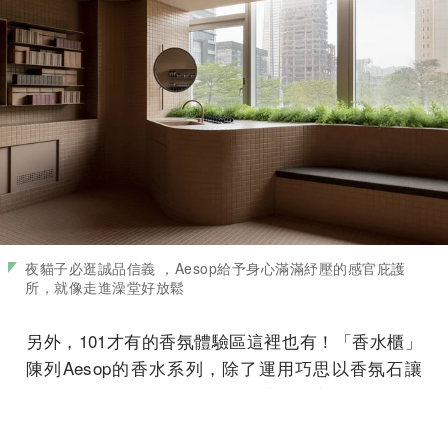
夜貓子必逛誠品信義 ，Aesop給予身心滿滿紓壓的感官庇護
所，就像走進澡堂好放鬆
另外，101才有的香氛體驗區這裡也有！「香水櫃」
陳列Aesop的香水系列，除了運用巧思以香氛石讓
妳聚焦在香味的選擇，牆面中藏有匠心獨具的香氛
轉盤，妳可以把味道噴灑在喜歡的物件或是衣物