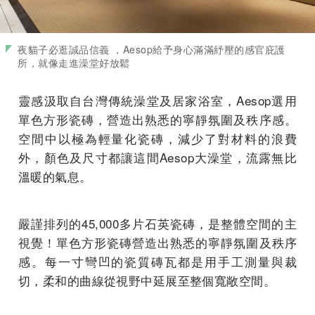
夜貓子必逛誠品信義 ，Aesop給予身心滿滿紓壓的感官庇護
所，就像走進澡堂好放鬆
靈感汲取自台灣傳統澡堂及居家浴室，Aesop選用
單色方形瓷磚，營造出熟悉的寧靜氛圍及秩序感。
空間中以極為輕量化瓷磚，減少了對材料的浪費
外，顏色及尺寸都讓這間Aesop大澡堂，流露無比
溫暖的氣息。
嚴謹排列的45,000多片石英瓷磚，是整體空間的主
視覺！單色方形瓷磚營造出熟悉的寧靜氛圍及秩序
感。每一寸彎凹的瓷質磚瓦都是用手工測量與裁
切，柔和的曲線從視野中延展至整個寬敞空間。