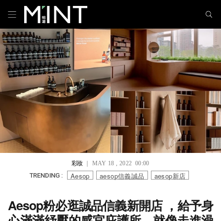
彩妝
｜ MAY 18 , 2022 00:00
Aesop
aesop信義誠品
aesop新店
TRENDING :
Aesop粉必逛誠品信義新開店 ，給予身
心滿滿紓壓的感官庇護所，就像走進澡