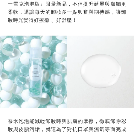
ー雪克泡泡版』限量新品，不但提升延展與膚觸更
柔軟，還讓每天的卸妝多一點興奮與期待感，讓卸
妝時光變得好療癒 、好舒壓！
奈米泡泡能減輕卸妝時與肌膚的摩擦，徹底卸除彩
妝與皮脂污垢，就連為了對抗口罩與濕氣等而完成