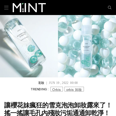
彩妝
｜ JUN 19 , 2022 00:00
Orbis
orbis 卸妝
TRENDING :
讓櫻花妹瘋狂的雪克泡泡卸妝露來了！
搖一搖讓毛孔內殘妝污垢通通卸乾淨！