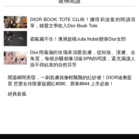
延伸閱讀
DIOR BOOK TOTE CLUB！娜塔莉波曼的閱讀清
單，鍾愛文學收入Dior Book Tote
霸氣藏不住！澳洲超模Julia Nobis變身Dior女郎
Dior用滿滿的玫瑰來溺愛肌膚，從卸妝、潔膚、去
角質，每個步驟都像頂級SPA的呵護，還充滿讓人
捨不得結束的自然芬芳
開蓋瞬間美昏，一刷肌膚就像輕飄飄的紅紗裙！DIOR迪奧藍
星 芭蕾女伶限量版腮紅#080、唇膏#844 上市必搶！
經典新風