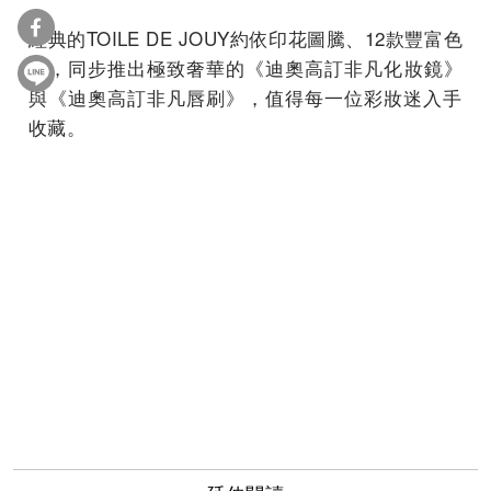
經典的TOILE DE JOUY約依印花圖騰、12款豐富色
選，同步推出極致奢華的《迪奧高訂非凡化妝鏡》
與《
迪奧高訂非凡唇刷》，值得每一位彩妝迷入手
收藏。