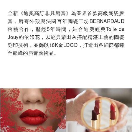
全新《迪奧高訂非凡唇膏》
為業界首款高級陶瓷唇
膏，唇膏外殼與法國百年陶瓷工坊BERNARDAUD
跨藝合作，歷經
5年時間，結合迪奧經典Toile de
Jouy約依印花，以經典蒙田灰搭配精湛工藝的陶瓷
刻印技術，並飾以18K金LOG
O，打造出各細節都臻
至巔峰的唇膏藝術品。