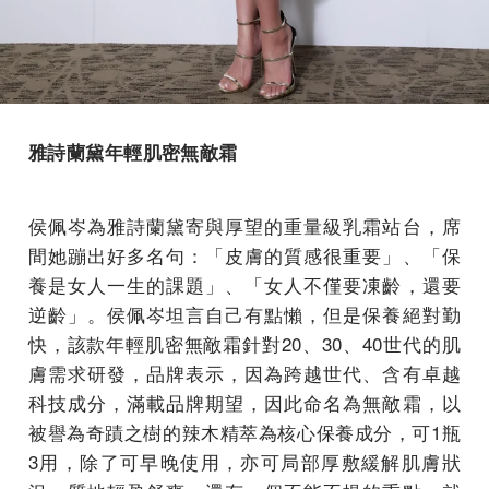
雅詩蘭黛年輕肌密無敵霜
侯佩岑為雅詩蘭黛寄與厚望的重量級乳霜站台，席
間她蹦出好多名句：「皮膚的質感很重要」、「保
養是女人一生的課題」、「女人不僅要凍齡，還要
逆齡」。侯佩岑坦言自己有點懶，但是保養絕對勤
快，該款年輕肌密無敵霜針對20、30、40世代的肌
膚需求研發，品牌表示，因為跨越世代、含有卓越
科技成分，滿載品牌期望，因此命名為無敵霜，以
被譽為奇蹟之樹的辣木精萃為核心保養成分，可1瓶
3用，除了可早晚使用，亦可局部厚敷緩解肌膚狀