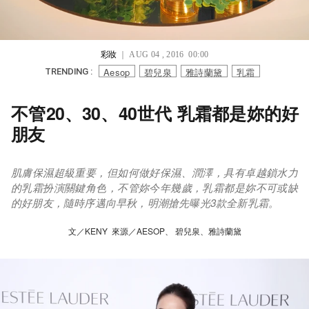
彩妝
｜ AUG 04 , 2016 00:00
Aesop
碧兒泉
雅詩蘭黛
乳霜
TRENDING :
不管20、30、40世代 乳霜都是妳的好
朋友
肌膚保濕超級重要，但如何做好保濕、潤澤，具有卓越鎖水力
的乳霜扮演關鍵角色，不管妳今年幾歲，乳霜都是妳不可或缺
的好朋友，隨時序邁向早秋，明潮搶先曝光3款全新乳霜。
文／KENY 來源／AESOP、 碧兒泉、雅詩蘭黛