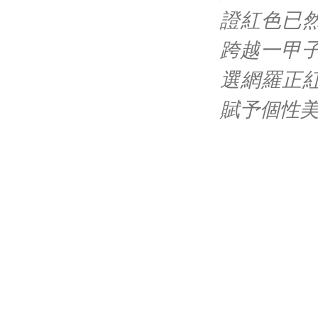
證紅色已
跨越一甲
選網羅正
賦予個性