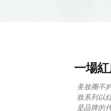
一場紅
美妝圈不
妝系列以紅
是品牌的