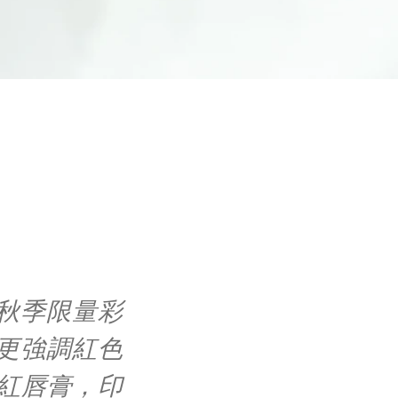
秋季限量彩
堂更強調紅色
紅唇膏，印