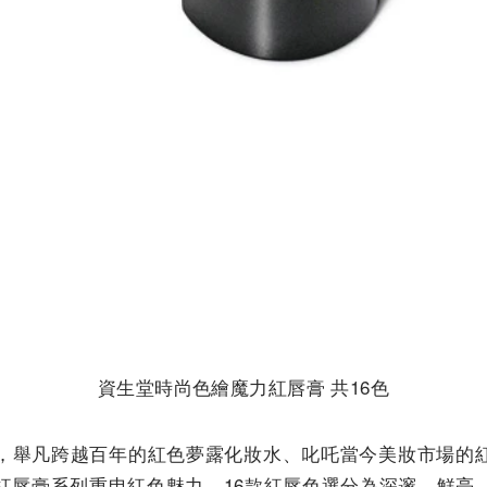
資生堂時尚色繪魔力紅唇膏 共16色
，舉凡跨越百年的紅色夢露化妝水、叱吒當今美妝市場的
紅唇膏系列重申紅色魅力，16款紅唇色選分為深邃、鮮亮