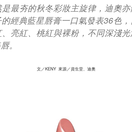
然是最夯的秋冬彩妝主旋律，迪奧亦
子的經典藍星唇膏一口氣發表36色，
紅、亮紅、桃紅與裸粉，不同深淺光
美唇。
文／KENY 來源／資生堂、迪奧