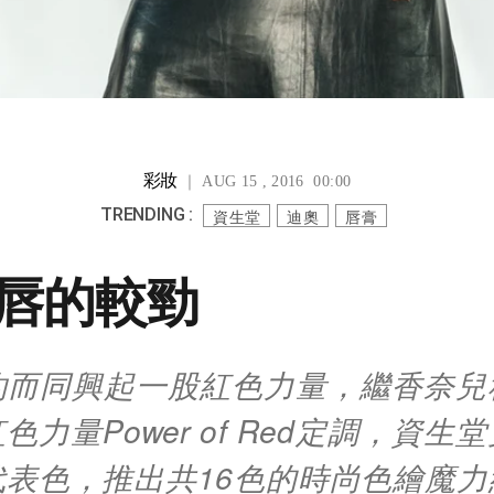
彩妝
｜ AUG 15 , 2016 00:00
TRENDING :
資生堂
迪奧
唇膏
唇的較勁
約而同興起一股紅色力量，繼香奈兒
色力量Power of Red定調，資生
代表色，推出共16色的時尚色繪魔力