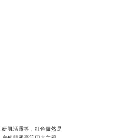
紅妍肌活露等，紅色儼然是
、自然與透亮等四大主題，