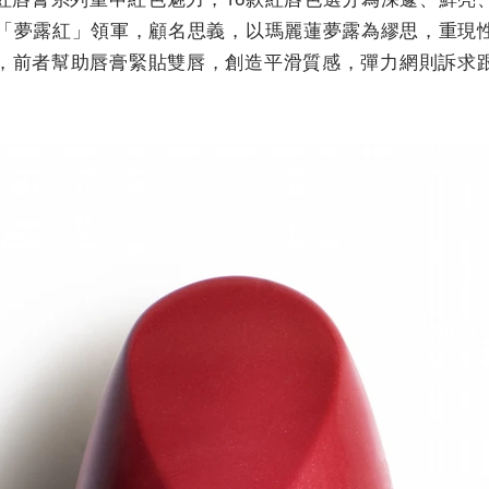
由「夢露紅」領軍，顧名思義，以瑪麗蓮夢露為繆思，重現
，前者幫助唇膏緊貼雙唇，創造平滑質感，彈力網則訴求