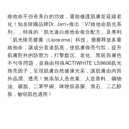
維他命不但有美白的功效，還能修護肌膚並延緩老
化！知名韓國品牌Dr. Jart+推出「V7維他命肌光系
列」，特殊的「肌光速白維他命複合配方」及專利
「肌光煥亮膠囊（Liposome）科技」層層釋放多重
維他命，讓成分直達肌底，使肌膚煥亮勻皙，提升
肌膚對外的防禦力，打擊黯沉、老化、黑斑與膚色
不勻等問題，並藉由特殊ACTIWHITE LS9808肌光
煥亮因子，呈現肌膚自然健康光采，讓肌膚由內而
外晶潤、透亮！無添加人造色素、人造香料、礦物
油、礦脂、二苯甲硐、咪唑烷基脲、滑石、二乙醇
胺，敏弱肌也適用！