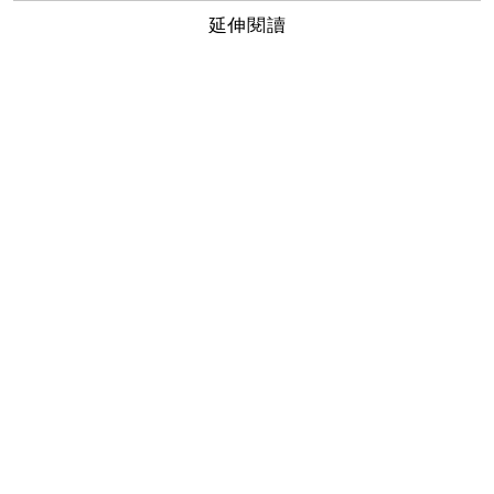
延伸閱讀
周年慶聰明購 毛孔髒污清乾淨 挑選命定潔膚泥膜
秋冬流行採買關鍵字 #復古60s
週年慶就要入手燙手新品，Kiehl’s170周年經典明星
復刻版、香緹卡「極緻純金賦活安瓶」、
Melvita「粉紅胡椒磨砂蜜」，都是必敗美肌生力軍
是不是經常熬夜追劇、徹夜手遊，為了不讓疲累雙眼讓你瞬
間老了好幾歲，護眼眼霜趕快買起來
秋冬流行採買關鍵字 #輕裝旅行