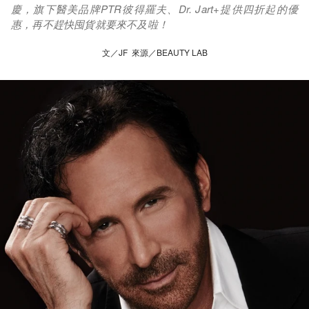
慶，旗下醫美品牌PTR彼得羅夫、Dr. Jart+提供四折起的優
惠，再不趕快囤貨就要來不及啦！
文／JF 來源／BEAUTY LAB