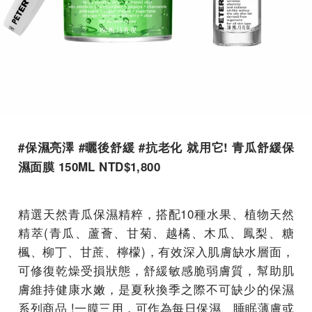
#保濕亮澤 #曬後舒緩 #抗老化 就用它! 青瓜舒緩保
濕面膜 150ML NTD$1,800
精選天然青瓜保濕精粹，搭配10種水果、植物天然
精萃(青瓜、蘆薈、甘菊、越橘、木瓜、鳳梨、糖
楓、柳丁、甘蔗、檸檬)，有效深入肌膚缺水層面，
可修復乾燥受損狀態，舒緩敏感脆弱膚質，幫助肌
膚維持健康水嫩，是夏秋換季之際不可缺少的保濕
系列商品 !一膜三用，可作為每日保濕、睡眠薄膚或