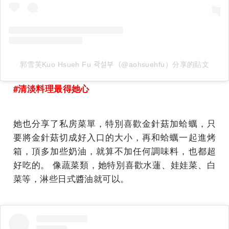
郭雪芙Kuo Hsueh Fu 곽설부（@aohsuehfu）分享的貼文
#清淡料理最得她心
她也分享了私房菜單，特別喜歡金針菇加蛤蠣，只
要將金針菇切成好入口的大小，再和蛤蠣一起進烤
箱，頂多加些奶油，就算不加任何調味料，也都超
好吃的。 像蔬菜類，她特別喜歡水蓮、娃娃菜、白
菜等，淋些日式醬油就可以。