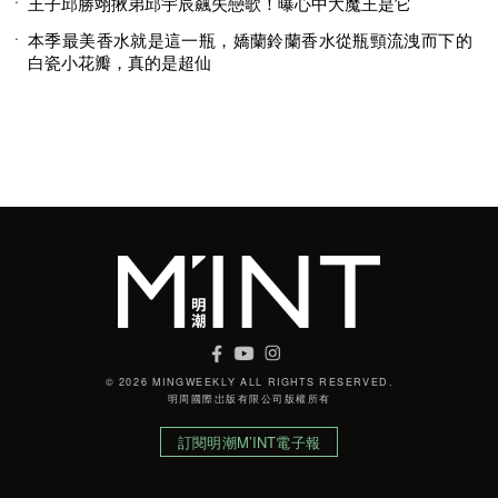
王子邱勝翊揪弟邱宇辰飆失戀歌！曝心中大魔王是它
本季最美香水就是這一瓶，嬌蘭鈴蘭香水從瓶頸流洩而下的
白瓷小花瓣，真的是超仙
© 2026 MINGWEEKLY ALL RIGHTS RESERVED.
明周國際岀版有限公司版權所有
訂閱明潮M’INT電子報