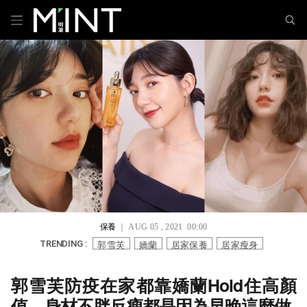
保養
｜ AUG 05 , 2021 00:00
郭雪芙
嬌蘭
居家保養
居家瘦身
TRENDING :
郭雪芙防疫在家都靠嬌蘭Hold住高顏
值，身材不胖反瘦都是因為早晚這麼做