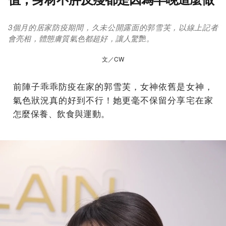
3個月的居家防疫期間，久未公開露面的郭雪芙，以線上記者
會亮相，體態膚質氣色都超好，讓人驚艷。
文／CW
前陣子乖乖防疫在家的郭雪芙，女神依舊是女神，
氣色狀況真的好到不行！她更毫不保留分享宅在家
怎麼保養、飲食與運動。