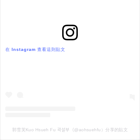
在 Instagram 查看這則貼文
郭雪芙Kuo Hsueh Fu 곽설부（@aohsuehfu）分享的貼文