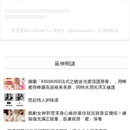
郭雪芙Kuo Hsueh Fu 곽설부（@aohsuehfu）分享的貼文
延伸閱讀
嬌蘭「KISSKISS法式之吻波光蜜漾護唇膏」，用蜂
蜜與蜂膠高規格來美唇，同時水潤光澤又修護
想起情人的味道
戲劇女神郭雪芙身心維持最佳狀況就靠這幾招！練
瑜珈充滿正能量，肌膚就用「蜜」保養