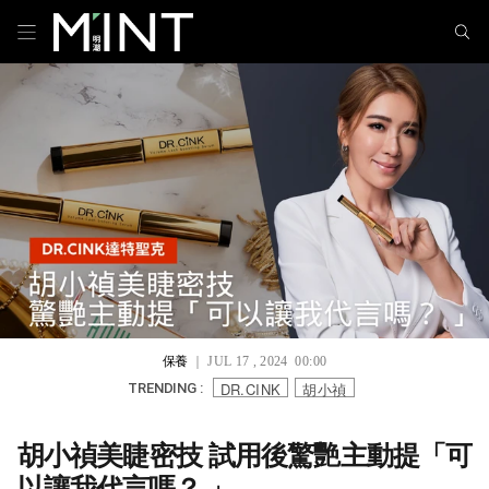
保養
｜ JUL 17 , 2024 00:00
DR.CINK
胡小禎
TRENDING :
胡小禎美睫密技 試用後驚艷主動提「可
以讓我代言嗎？ 」