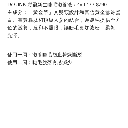
Dr.CINK 豐盈新生睫毛滋養液 / 4mL*2 / $790
主成分：「黃金筆」其雙頭設計和富含黃金蠶絲蛋
白、薑黃胜肽和頂級人蔘的結合，為睫毛提供全方
位的滋養，溫和不熏眼，讓睫毛更加濃密、柔韌、
光澤。
使用一周：滋養睫毛防止乾燥斷裂
使用二周：睫毛脫落有感減少
使用三~四周：睫毛增長且更濃密變得更加強韌
延伸閱讀
炎亞綸新斜槓身份誕生！無齡秘訣靠吃它養成水彈