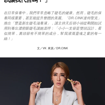
在日常保養中，我們常常忽略了睫毛的健康。然而，睫毛的保
養同樣重要，甚至能提升整體的美麗。「DR.CINK達特聖克」
推出「豐盈新生睫毛滋養液」，讓主持天后胡小禎從剛開始試
用到養出濃密眼睫毛讓她直呼：「小小一支卻是雙頭設計，看
似簡單，裏頭卻有不簡單的成分，幫我灌溉靈魂之窗的每一
絲！」
文／VK 來源／DR.CINK