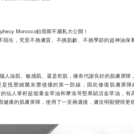
hecy Morocco鉑翡斯不藏私大公開！
不陌生，究竟不挑膚質、不挑肌齡、不挑季節的超神油保
是惱人油肌、敏感肌、還是乾肌，擁有代謝良好的肌膚屏障
更是抵禦細菌灰塵侵擾的第一防線，因此修復肌膚屏障
cco鉑翡斯的仙人掌籽超能量金萃油和摩洛哥堅果賦活金萃油
固健康的肌膚屏障，使用了一至兩週後，膚況明顯變得更