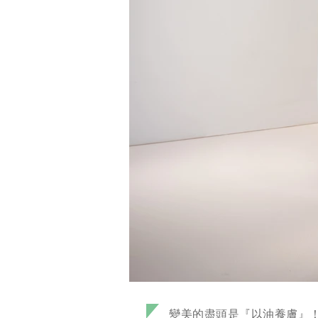
變美的盡頭是『以油養膚』