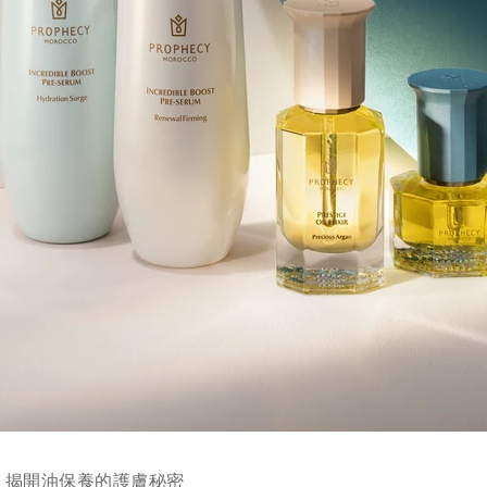
！揭開油保養的護膚秘密