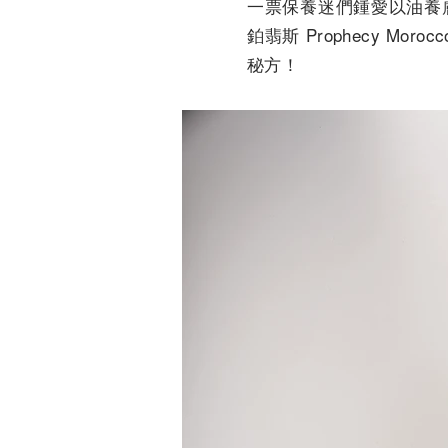
一票保養迷們鍾愛以油養
鉑翡斯 Prophecy 
秘方！