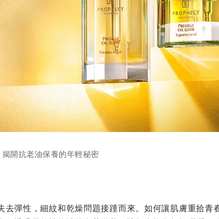
！揭開抗老油保養的年輕秘密
失去彈性，細紋和乾燥問題接踵而來。如何讓肌膚重拾青