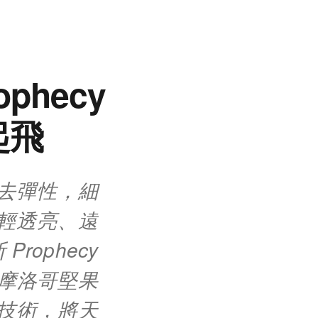
hecy
起飛
去彈性，細
輕透亮、遠
ophecy
從摩洛哥堅果
技術，將天