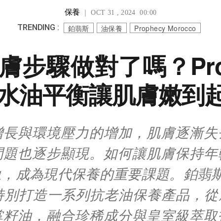
保養
｜ OCT 31 , 2024 00:00
TRENDING :
鉑翡斯
油保養
Prophecy Morocco
膚步驟做對了嗎？Prop
水油平衡讓肌膚嫩到
增長與環境壓力的增加，肌膚逐漸失
問題也逐步顯現。如何讓肌膚保持年
，成為現代保養的重要課題。鉑翡斯 Pr
co 特別打造一系列抗老油保養產品，
掌籽油，融合珍稀成分與皇室級萃取