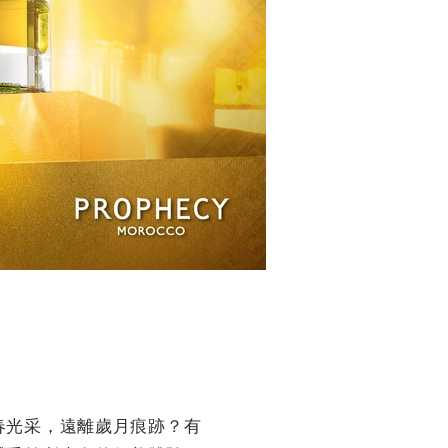
春光采，遠離歲月痕跡？有