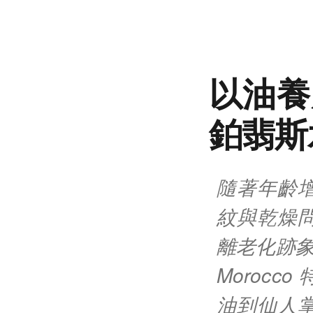
以油養
鉑翡斯
隨著年齡
紋與乾燥
離老化跡象
Moroc
油到仙人