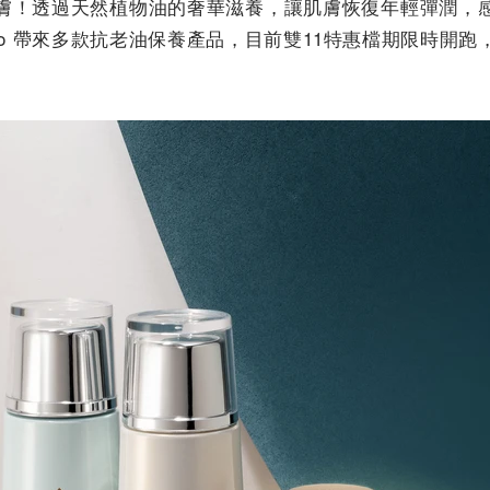
膚！透過天然植物油的奢華滋養，讓肌膚恢復年輕彈潤，
Morocco 帶來多款抗老油保養產品，目前雙11特惠檔期限時