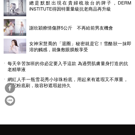
總是默默出現在貴婦梳妝台的牌子，DERM
iNSTITUTE得因特重量級抗老商品再升級
謝欣穎療情傷胖5公斤 不再給前男友機會
女神宋慧喬的「退圈」秘密就是它！雪酪狀一抹即
溶的觸感，就像敷眼膜般享受
每天辛苦加班的你必定要入手這款 為過勞肌膚量身打造的抗
老精華液
網紅人手一瓶雪花秀小珍珠粉底，用起來有遮瑕又不厚重，
搭配粉底刷，妝容秒遮瑕超持久