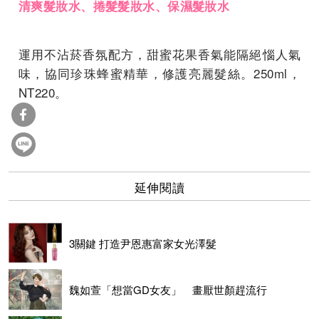
清爽
髮妝水、捲髮
髮妝水、
保濕髮妝水
運用不沾菸香氛配方，甜蜜花果香氣能隔絕惱人氣
味，協同珍珠蜂蜜精華，修護亮麗髮絲。250ml，
NT220。
延伸閱讀
3關鍵 打造尹恩惠富家女光澤髮
魏如萱「想當GD女友」 畫厭世顏趕流行