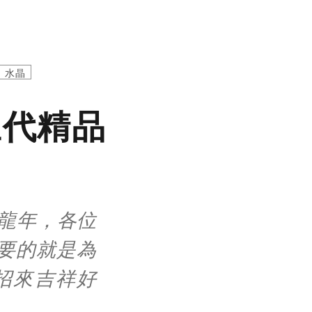
水晶
旺代精品
辰龍年，各位
要的就是為
招來吉祥好