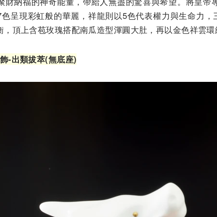
聚財納福的神奇能量，帶給人無盡的驚喜與希望。將皇帝
色呈現彩虹般的華麗，祥龍則以5色代表權力與生命力，三足鼎
衡，頂上含苞玫瑰搭配南瓜造型渾圓大肚，再以金色祥雲環
飾-出類拔萃(無底座)