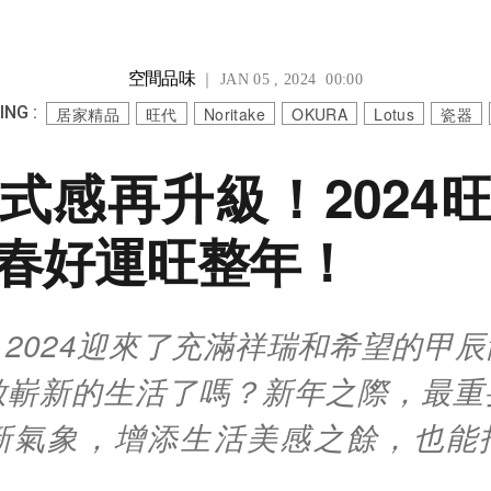
空間品味
｜ JAN 05 , 2024 00:00
NG :
居家精品
旺代
Noritake
OKURA
Lotus
瓷器
式感再升級！2024
春好運旺整年！
2024迎來了充滿祥瑞和希望的甲
啟嶄新的生活了嗎？新年之際，最重
新氣象，增添生活美感之餘，也能