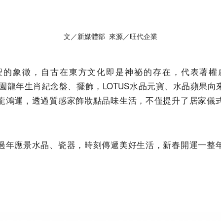
文／新媒體部 來源／旺代企業
聖的象徵，自古在東方文化即是神祕的存在，代表著權
A大倉陶園龍年生肖紀念盤、擺飾，LOTUS水晶元寶、水晶蘋
龍鴻運，透過質感家飾妝點品味生活，不僅提升了居家儀
過年應景水晶、瓷器，時刻傳遞美好生活，新春開運一整