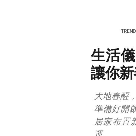
TRENDI
生活儀
讓你新
大地春醒，
準備好開
居家布置
運。