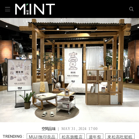
空間品味
｜ MAY 31 , 2024 17:00
MUJI無印良品
松高旗艦店
週年祭
來松高吃鬆糕
TRENDING :