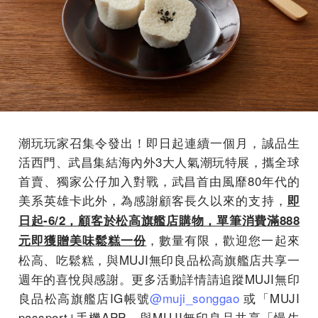
潮玩玩家召集令發出！即日起連續一個月，誠品生
活西門、武昌集結海內外3大人氣潮玩特展，攜全球
首賣、獨家公仔加入對戰，武昌首由風靡80年代的
美系英雄卡此外，為感謝顧客長久以來的支持，
即
日起-6/2，顧客於松高旗艦店購物，單筆消費滿888
，數量有限，歡迎您一起來
元即獲贈美味鬆糕一份
松高、吃鬆糕，與MUJI無印良品松高旗艦店共享一
週年的喜悅與感謝。更多活動詳情請追蹤MUJI無印
良品松高旗艦店IG帳號
@muji_songgao
或「MUJI
passport｣手機APP，與MUJI無印良品共享「慢生