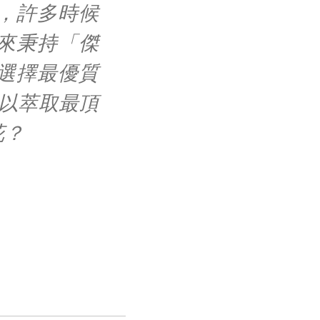
，許多時候
來秉持「傑
選擇最優質
以萃取最頂
花？