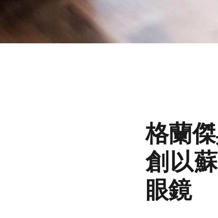
格蘭傑與
創以蘇
眼鏡