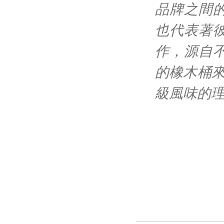
品牌之間
也代表著
作，源自
的橡木桶
級風味的