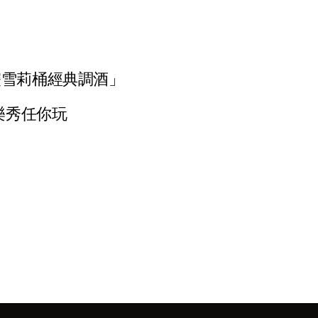
雙雪莉桶經典調酒」
樂秀任你玩