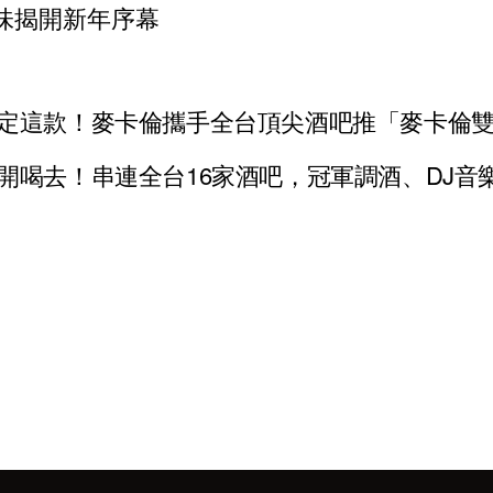
味揭開新年序幕
定這款！麥卡倫攜手全台頂尖酒吧推「麥卡倫
開喝去！串連全台16家酒吧，冠軍調酒、DJ音