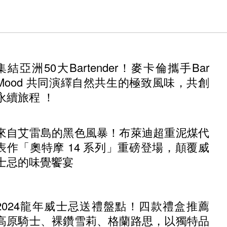
集結亞洲50大Bartender！麥卡倫攜手Bar
Mood 共同演繹自然共生的極致風味，共創
永續旅程 ！
來自艾雷島的黑色風暴！布萊迪超重泥煤代
表作「奧特摩 14 系列」重磅登場，顛覆威
士忌的味覺饗宴
2024龍年威士忌送禮盤點！四款禮盒推薦
高原騎士、裸鑽雪莉、格蘭路思，以獨特品