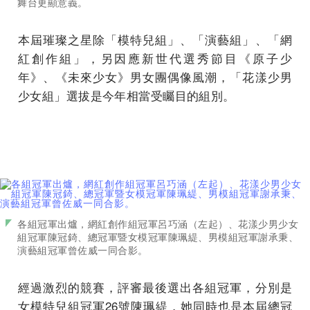
舞台更顯意義。
本屆璀璨之星除「模特兒組」、「演藝組」、「網
紅創作組」，另因應新世代選秀節目《原子少
年》、《未來少女》男女團偶像風潮，「花漾少男
少女組」選拔是今年相當受矚目的組別。
各組冠軍出爐，網紅創作組冠軍呂巧涵（左起）、花漾少男少女
組冠軍陳冠錡、總冠軍暨女模冠軍陳珮緹、男模組冠軍謝承秉、
演藝組冠軍曾佐威一同合影。
經過激烈的競賽，評審最後選出各組冠軍，分別是
女模特兒組冠軍26號陳珮緹，她同時也是本屆總冠