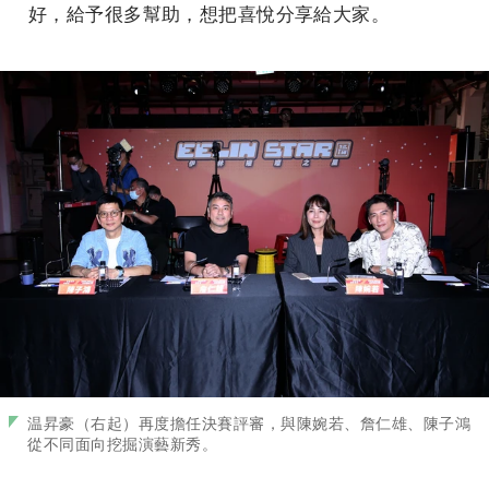
好，給予很多幫助，想把喜悅分享給大家。
温昇豪（右起）再度擔任決賽評審，與陳婉若、詹仁雄、陳子鴻
從不同面向挖掘演藝新秀。