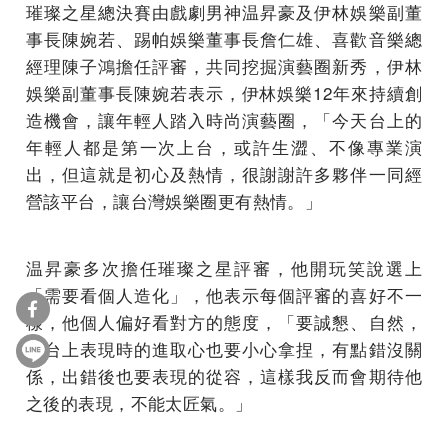
璀璨之星總決賽由戲劇男神温昇豪及伊林娛樂副董
事長陳婉若、踢帕娛樂董事長詹仁雄、喜歡音樂總
經理陳子鴻擔任評審，共同挖掘演藝圈新秀，伊林
娛樂副董事長陳婉若表示，伊林娛樂12年來持續創
造機會，讓年輕人踏入時尚演藝圈，「今天台上的
年輕人都是第一次上台，或許生澀、不像專業演
出，但這就是初心及熱情，很謝謝許多夥伴一同經
營該平台，讓台灣娛樂圈更有熱情。」
温昇豪多次擔任璀璨之星評審，他開玩笑說選上
「需要看個人造化」，他表示每個評審的喜好不一
樣，他個人偏好看對方的態度，「要誠懇、自然，
在台上表現時的進取心也要小心拿捏，有點錯沒關
係，出錯後也要表現的從容，這樣我反而會期待他
之後的表現，不能太匠氣。」