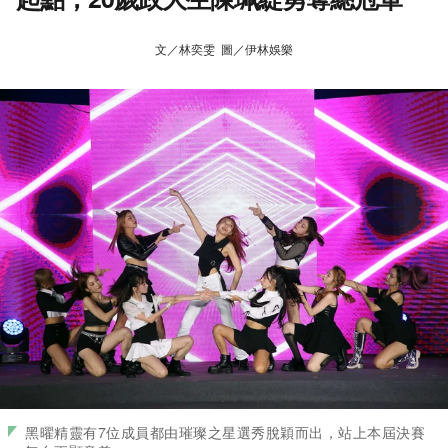
文／林奕雯 圖／伊林娛樂
黑曜精靈有7位成員都由璀璨之星選秀脫穎而出，站上本屆決賽