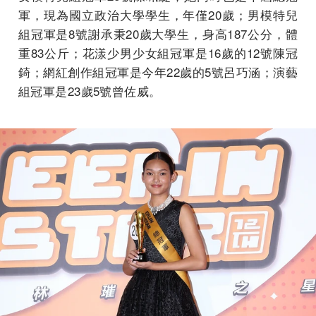
軍，現為國立政治大學學生，年僅20歲；男模特兒
組冠軍是8號謝承秉20歲大學生，身高187公分，體
重83公斤；花漾少男少女組冠軍是16歲的12號陳冠
錡；網紅創作組冠軍是今年22歲的5號呂巧涵；演藝
組冠軍是23歲5號曾佐威。