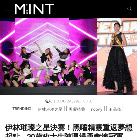
名人
｜ AUG 29 , 2023 00:00
伊林璀璨之星
黑曜精靈
noovy
王品澔
TRENDING :
伊林璀璨之星決賽！黑曜精靈重返夢想
起點，20歲政大生陳珮緹勇奪總冠軍