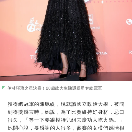
伊林璀璨之星決賽！20歲政大生陳珮緹勇奪總冠軍
獲得總冠軍的陳珮緹，現就讀國立政治大學，被問
到得獎感言時，她說，為了比賽維持好身材，忌口
很久，「等一下要跟模特兒組去慶功大吃火鍋。」
她開心說，要感謝的人很多，參賽的女模們感情很