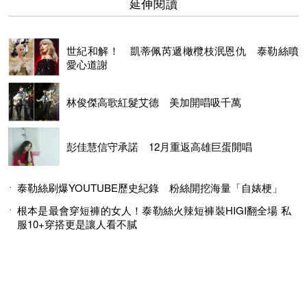
延伸閱讀
世紀和解！ 凱蒂佩芮遞橄欖枝泯恩仇 泰勒絲噴
愛心道謝
林俊傑高歌紅髮艾德 美加開唱吸千萬
彭佳慧信守承諾 12月重返高雄巨蛋開唱
泰勒絲刷爆YOUTUBE歷史紀錄 粉絲開挖海量「自婊梗」
根本是最會穿短褲的女人！泰勒絲火辣短褲裝HIGI翻全場 私
服10+穿搭更是讓人看不膩