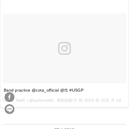
Band practice @cota_official @f1 #USGP
Taylor Swift（@taylorswift）張貼的影片 於
2016 年 10月 月 18 1:12下午 PDT