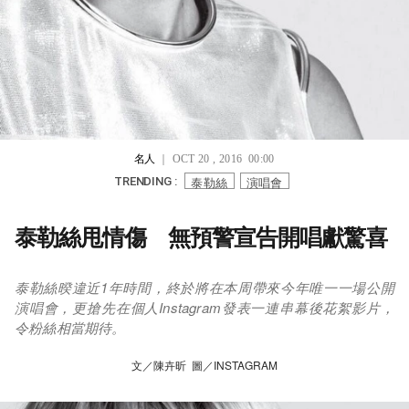
名人
｜ OCT 20 , 2016 00:00
泰勒絲
演唱會
TRENDING :
泰勒絲甩情傷 無預警宣告開唱獻驚喜
泰勒絲暌違近1年時間，終於將在本周帶來今年唯一一場公開
演唱會，更搶先在個人Instagram發表一連串幕後花絮影片，
令粉絲相當期待。
文／陳卉昕 圖／INSTAGRAM