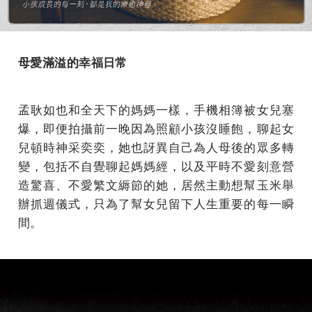
母愛滿溢的幸福日常
孟耿如也和全天下的媽媽一樣，手機相簿被女兒塞
爆，即便拍攝前一晚因為照顧小孩沒睡飽，聊起女
兒頓時神采奕奕，她也訝異自己為人母後的眾多轉
變，包括不自覺聊起媽媽經，以及平時不愛刻意營
造驚喜、不愛繁文縟節的她，居然主動想幫玉米舉
辦抓週儀式，只為了幫女兒留下人生重要的每一瞬
間。