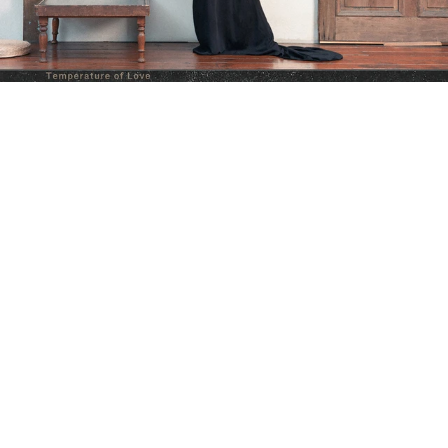
露肩修身長洋裝、綁帶高跟鞋，both by
Ferragamo
再忙也要很浪漫
能夠將興趣與工作完美結合，孟耿如覺得自己是幸
運的，「即便創業沒有終點，過程中充滿著煩惱壓
力，但開心指數遠高於不開心的比例。」她也讚嘆
老公黃子佼是神隊友，尤其現在玉米還只會叫爸