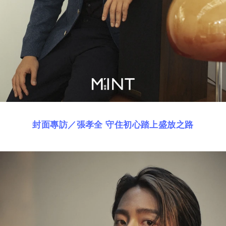
封面專訪／張孝全 守住初心踏上盛放之路