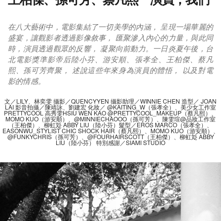
在八大藝術中，電影集結了一切美學的內涵， 呈現一場華麗的
盛宴，讓觀影者透過影像敘事， 匯聚滲入內心的力量，與此同
時，演員透過觀眾的反響， 凝聚向前動力。一日炎夏午後，台
北電影獎準影帝后陸小芬、游安順、張孝全、王柏傑、蔡凡
熙、孫可芳齊聚， 述說這些年來身為演員的體悟， 以及對電
影的情感。
文／LILY、林奕雯 攝影／QUENCYYEN 攝影助理／WINNIE CHEN 造型／ JOAN
LAI 影音拍攝／陳靖詠、劉建宏 化妝／ @KAITING_W（張孝全）、美少女工作室
PRETTYCOOL 高秀雯HSIU WEN KAO @PRETTYCOOL_MAKEUP（蔡凡熙）、
MOMO KUO（游安順）、@MINNIECHAOOO（孫可芳）、陳雯瑄@品妝工作室
（王柏傑）、柳虹彣 ABBY LIU（陸小芬）髮型／EROS MARCO（張孝全）、
EASONWU_STYLIST CHIC SHOCK HAIR（蔡凡熙）、MOMO KUO（游安順）、
@FUNKYCHRIS（孫可芳）、@FOURHAIRSCOTT（王柏傑）、柳虹彣 ABBY
LIU（陸小芬） 特別感謝／SIAMI STUDIO