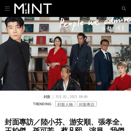
封面
｜ JUL 02 , 2023 00:00
封面人物
封面專訪
TRENDING :
封面專訪／陸小芬、游安順、張孝全、
王柏傑、孫可芳、蔡凡熙 演員，我們