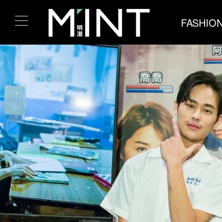
FASHIO