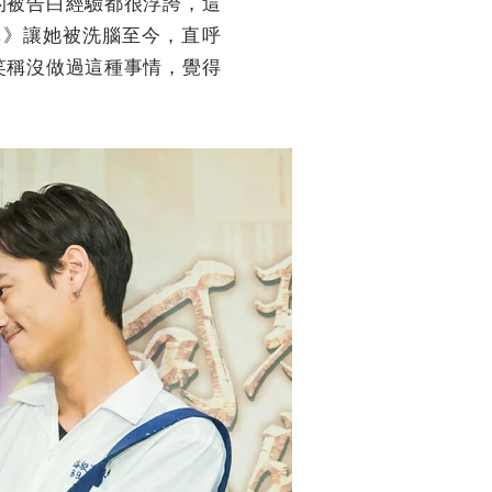
的被告白經驗都很浮誇，這
單》讓她被洗腦至今，直呼
笑稱沒做過這種事情，覺得