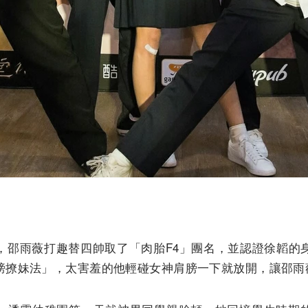
，邵雨薇打趣替四帥取了「肉胎F4」團名，並認證徐韜的
膀撩妹法」，太害羞的他輕碰女神肩膀一下就放開，讓邵雨