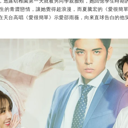
，透露幼稚園第一天就被男同學親臉頰，她回憶學生時期
生的青澀戀情，讓她覺得超浪漫，而夏騰宏的《愛很簡
在天台高唱《愛很簡單》示愛邵雨薇，向來直球告白的他