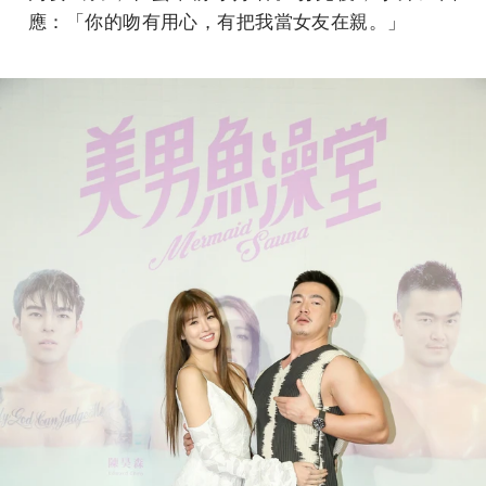
應：「你的吻有用心，有把我當女友在親。」