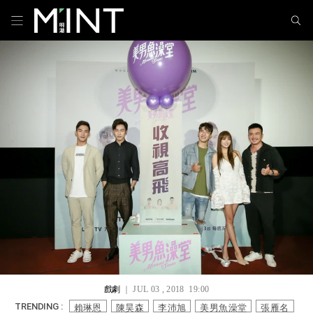
戲劇
｜ JUL 03 , 2018 19:00
賴琳恩
陳昊森
李沛旭
美男魚澡堂
張雁名
TRENDING :