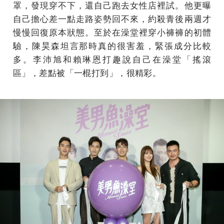
罩，發現穿不下，還自己跑去女性店裡試。他更曝
自己擔心差一點走路姿勢回不來，約殺青後兩週才
慢慢回復原本狀態。至於在澡堂裡穿小褲褲的初體
驗，陳昊森坦言那時真的很害羞，緊張成分比較
多。李沛旭和賴琳恩打趣說自己在澡堂「搖滾
區」，差點被「一棍打到」，很精彩。