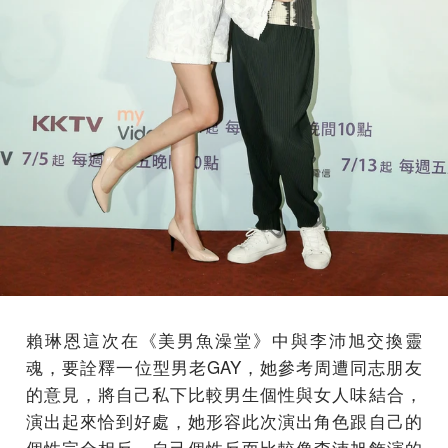
賴琳恩這次在《美男魚澡堂》中與李沛旭交換靈
魂，要詮釋一位型男老GAY，她參考周遭同志朋友
的意見，將自己私下比較男生個性與女人味結合，
演出起來恰到好處，她形容此次演出角色跟自己的
個性完全相反，自己個性反而比較像李沛旭飾演的