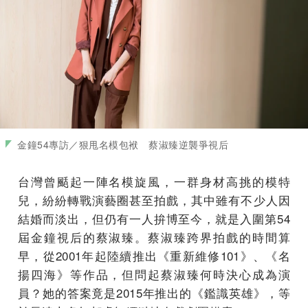
金鐘54專訪／狠甩名模包袱 蔡淑臻逆襲爭視后
台灣曾颳起一陣名模旋風，一群身材高挑的模特
兒，紛紛轉戰演藝圈甚至拍戲，其中雖有不少人因
結婚而淡出，但仍有一人拚博至今，就是入圍第54
屆金鐘視后的蔡淑臻。蔡淑臻跨界拍戲的時間算
早，從2001年起陸續推出《重新維修101》、《名
揚四海》等作品，但問起蔡淑臻何時決心成為演
員？她的答案竟是2015年推出的《鑑識英雄》，等