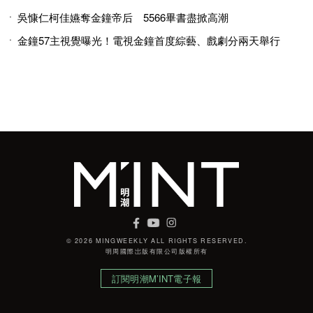
吳慷仁柯佳嬿奪金鐘帝后 5566畢書盡掀高潮
金鐘57主視覺曝光！電視金鐘首度綜藝、戲劇分兩天舉行
© 2026 MINGWEEKLY ALL RIGHTS RESERVED.
明周國際岀版有限公司版權所有
訂閱明潮M’INT電子報