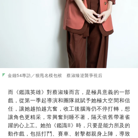
金鐘54專訪／狠甩名模包袱 蔡淑臻逆襲爭視后
而《鑑識英雄》對蔡淑臻而言，是極具意義的一部
戲，從第一季起導演和團隊就賦予她極大空間和信
任，讓她越拍越亢奮，收工後腦海仍不停打轉，想
讓角色更精采，常興奮到睡不著，隔天依舊帶著雀
躍的心上工。她拍《鑑識II》時，只要是能力所及的
動作戲，包括打鬥、賽車、射擊都親身上陣，導致