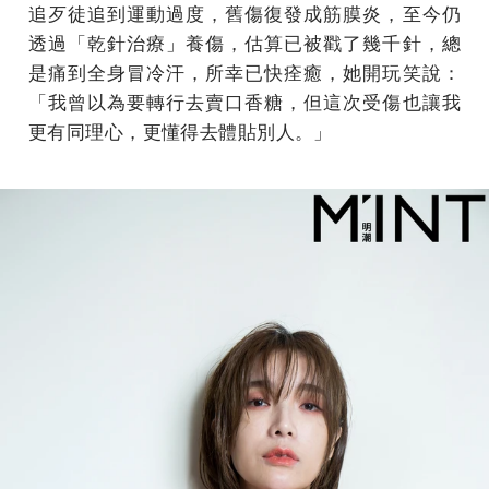
追歹徒追到運動過度，舊傷復發成筋膜炎，至今仍
透過「乾針治療」養傷，估算已被戳了幾千針，總
是痛到全身冒冷汗，所幸已快痊癒，她開玩笑說：
「我曾以為要轉行去賣口香糖，但這次受傷也讓我
更有同理心，更懂得去體貼別人。」