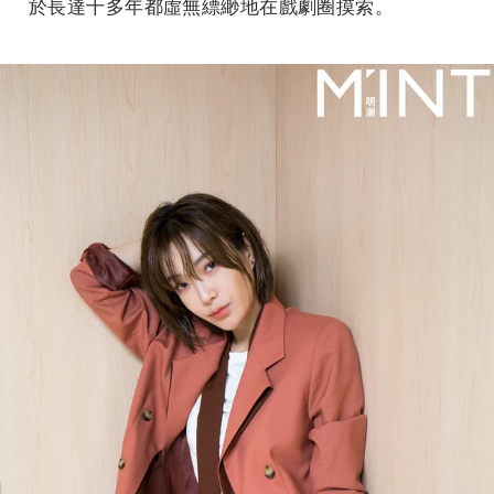
於長達十多年都虛無縹緲地在戲劇圈摸索。