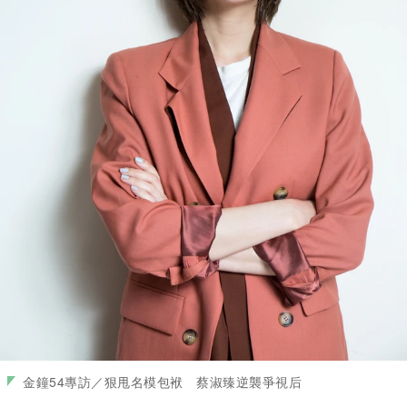
金鐘54專訪／狠甩名模包袱 蔡淑臻逆襲爭視后