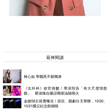
延伸閱讀
林心如 寧餓死不願獨身
《女外科》收官倒數！導演預告「有大尺度情慾
戲」 蔡淑臻自爆誤喝柴油險噴火
金鐘58主視覺曝光！節目、戲劇分天舉辦，10/20、
10/21國父紀念館揭曉