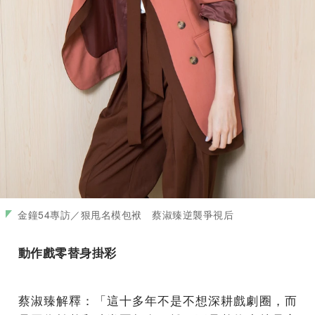
金鐘54專訪／狠甩名模包袱 蔡淑臻逆襲爭視后
動作戲零替身掛彩
蔡淑臻解釋：「這十多年不是不想深耕戲劇圈，而