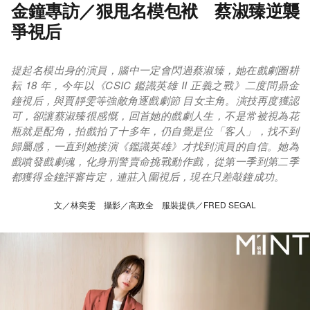
金鐘專訪／狠甩名模包袱 蔡淑臻逆襲
爭視后
提起名模出身的演員，腦中一定會閃過蔡淑臻，她在戲劇圈耕
耘 18 年，今年以《CSIC 鑑識英雄 II 正義之戰》二度問鼎金
鐘視后，與賈靜雯等強敵角逐戲劇節 目女主角。演技再度獲認
可，卻讓蔡淑臻很感慨，回首她的戲劇人生，不是常被視為花
瓶就是配角，拍戲拍了十多年，仍自覺是位「客人」，找不到
歸屬感，一直到她接演《鑑識英雄》才找到演員的自信。她為
戲噴發戲劇魂，化身刑警賣命挑戰動作戲，從第一季到第二季
都獲得金鐘評審肯定，連莊入圍視后，現在只差敲鐘成功。
文／林奕雯 攝影／高政全 服裝提供／FRED SEGAL