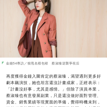
金鐘54專訪／狠甩名模包袱 蔡淑臻逆襲爭視后
再度獲得金鐘入圍肯定的蔡淑臻，渴望遇到更多好
劇本飆演技，她也坦言還沒計畫成家，正經表示：
「計畫沒好事，尤其是感情。」但除了演員本業，
蔡淑臻也有意發展副業，只是還沒做好面對管理、
資金、銷售業績等現實面的準備，覺得時機未到，