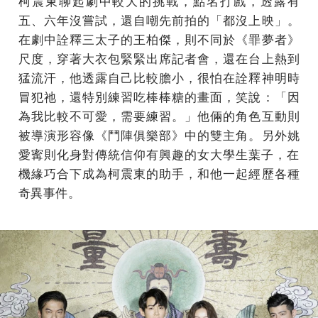
柯震東聊起劇中較大的挑戰，點名打戲，透露有
五、六年沒嘗試，還自嘲先前拍的「都沒上映」。
在劇中詮釋三太子的王柏傑，則不同於《罪夢者》
尺度，穿著大衣包緊緊出席記者會，還在台上熱到
猛流汗，他透露自己比較膽小，很怕在詮釋神明時
冒犯祂，還特別練習吃棒棒糖的畫面，笑說：「因
為我比較不可愛，需要練習。」他倆的角色互動則
被導演形容像《鬥陣俱樂部》中的雙主角。另外姚
愛寗則化身對傳統信仰有興趣的女大學生葉子，
在
機緣巧合下成為柯震東的助手，和他一起經歷各種
奇異事件。