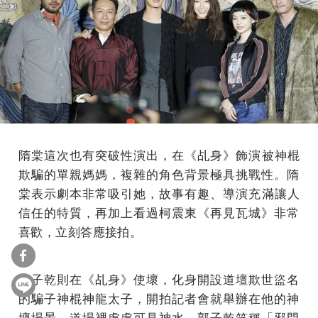
隋棠這次也有突破性演出，在《乩身》飾演被神棍
欺騙的單親媽媽，複雜的角色背景極具挑戰性。
隋
棠表示劇本非常吸引她，故事有趣、導演充滿讓人
信任的特質，
再加上看過柯震東《再見瓦城》非常
喜歡，立刻答應接拍。
郭子乾則在《乩身》使壞，
化身開設道壇欺世盜名
的騙子神棍神龍太子，
開拍記者會就舉辦在他的神
壇場景，道場裡處處可見神水，
郭子乾笑稱「邪門