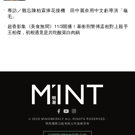
專訪／難忘陳柏霖捧花接機 田中麗奈用中文虧導演「龜
毛」
超香影集《美食無間》11/3開播！暴衝刑警傅孟柏對上殺手
王柏傑，初相遇竟是共吃酸菜白肉鍋
© 2026 MINGWEEKLY ALL RIGHTS RESERVED.
明周國際岀版有限公司版權所有