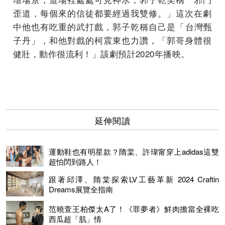
歪道，每個來的信徒都要經過我雙修。」
這次在劇
中他也有吃重的武打戲，郭子乾稱自己是「台灣甄
子丹」，
和他對戲的柯震東也力讚，「郭哥身體很
健壯，動作很流利！」該劇預計2020年播映。
延伸閱讀
運動鞋也有明星款？隋棠、許瑋甯穿上adidas這雙
超怕閃到路人！
跟著邱澤、隋棠探索LV工藝革新 2024 Craftin
Dreams展覽全指南
范曉萱王柏傑太A了！《罪夢者》鮮肉擔當全裸吃
西瓜超「肌」情