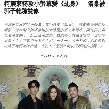
柯震東轉攻小螢幕變《乩身》 隋棠被
郭子乾騙雙修
柯震東首次跨足小螢幕，接拍影集《乩身》，該劇舉辦開拍記
者會，他在劇中飾演被迫披罪除魔的男主角韓杰，讓他笑說角
色還滿像的，「反正就是歷盡一些風霜，現在在贖罪，還蠻好
揣摩的！」在劇中扮演他上司「三太子」的王柏傑，則為戲對
著鏡子練習吃棒棒糖，直說：「想演出俏皮又賤賤的感覺。」
文／林奕雯 圖／傳影