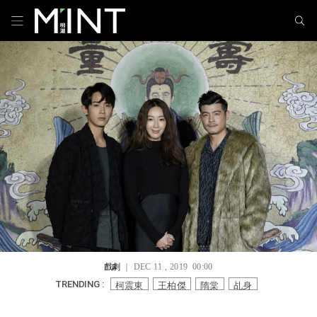
戲劇
｜ DEC 11 , 2019 00:00
柯震東
王柏傑
隋棠
乩身
TRENDING :