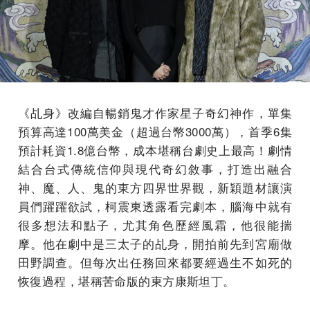
《乩身》改編自暢銷鬼才作家星子奇幻神作，單集
預算高達100萬美金（超過台幣3000萬），首季6集
預計耗資1.8億台幣，成本堪稱台劇史上最高！劇情
結合台式傳統信仰與現代奇幻敘事，打造出融合
神、魔、人、鬼的東方四界世界觀，新穎題材讓演
員們躍躍欲試，柯震東透露看完劇本，腦海中就有
很多想法和點子，尤其角色歷經風霜，他很能揣
摩。他在劇中是三太子的乩身，開拍前先到宮廟做
田野調查。但每次出任務回來都要經過生不如死的
恢復過程，
堪稱苦命版的東方康斯坦丁。