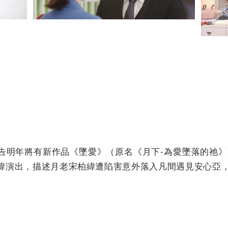
告明年將有新作品《墜愛》（原名《月下-為愛墜落的祂》
緯演出，描述月老宋柏緯遭陷害意外落入凡間遇見安心亞，譜