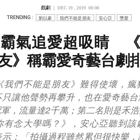
戲劇
｜ DEC 19 , 2019 00:00
TRENDING :
劉以豪
我們不能是朋友
安心亞
墜愛
霸氣追愛超吸睛 
友》稱霸愛奇藝台劇
《我們不能是朋友》難得使壞，瘋
不只讓他聲勢再攀升，也在愛奇藝台
冠軍，流量達2千萬；第二名則是禾浩
你有念大學嗎？》，安心亞聽到該
表示：「拍攝過程雖然累但很快樂，