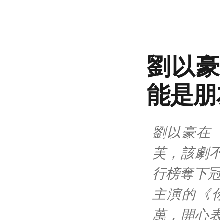
劉以豪
能是朋
劉以豪在
芙，該劇
行榜奪下
主演的《
萬，開心