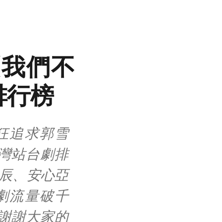
《我們不
排行榜
狂追求郭雪
灣站台劇排
辰、安心亞
劇流量破千
謝謝大家的