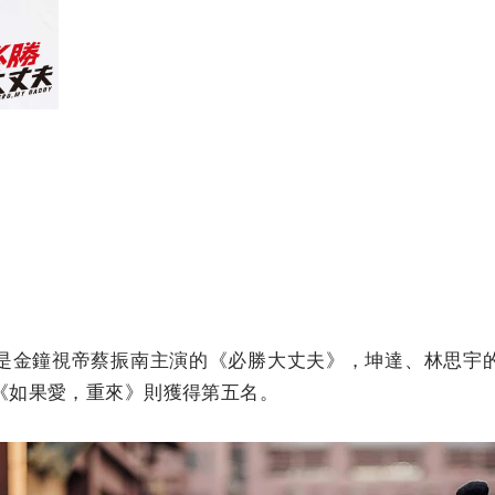
是金鐘視帝蔡振南主演的《必勝大丈夫》，坤達、林思宇
《如果愛，重來》則獲得第五名。