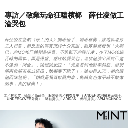
專訪／敬業玩命狂嗑檳榔 薛仕凌做工
淪哭包
薛仕凌在新劇《做工的人》開著怪手、嚼著檳榔，接地氣還原
工人日常，超反差的寫實演繹十分亮眼，觀眾赫然發現「大嘴
巴」的MC40已蛻變為演員。不過私下的薛仕凌，少了MC40饒
舌時的霸氣，而是謙虛、感性的愛哭包，這次他演出跟自己超
不像的「阿全」，誠惶誠恐說：「光是看到他對李銘順、游安
順兩位順哥屁成這樣，我都要下跪了！」雖拍得忐忑，卻也讓
他回味無窮，「拍戲是我喜歡做的事，能藉角色做平時不敢做
的事，真的很爽！」
文／林奕雯 攝影／高政全 服裝提供／初衣食午 （ ANDERSON襯衫及褲子、
UNDERCOVER外套） 球鞋提供／ ADIDAS 飾品提供／APM MONACO