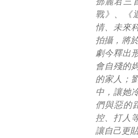
鄧麗君三
戰》、《
情、未來
拍攝，將
劇今釋出
會自殘的
的家人；
中，讓她
們與惡的
控、打人
讓自己更