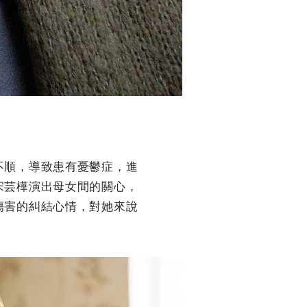
不順，導致患有憂鬱症，進
宋芸樺演出母女間的關心，
傷害的糾結心情，對她來說