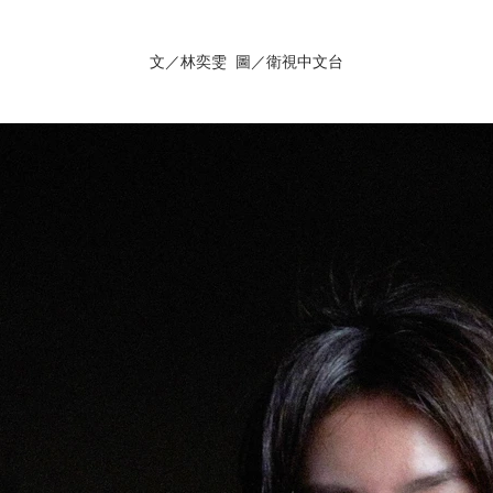
文／林奕雯 圖／衛視中文台