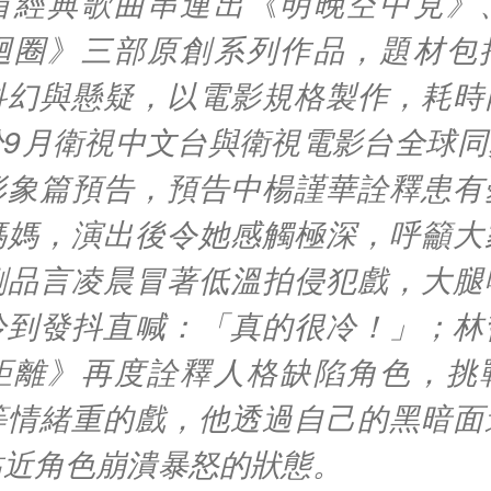
首經典歌曲串連出《明晚空中見》
迴圈》三部原創系列作品，題材包
科幻與懸疑，以電影規格製作，耗時
於9月衛視中文台與衛視電影台全球同
形象篇預告，預告中楊謹華詮釋患有
媽媽，演出後令她感觸極深，呼籲大
劉品言凌晨冒著低溫拍侵犯戲，大腿
冷到發抖直喊：「真的很冷！」；林
距離》再度詮釋人格缺陷角色，挑
等情緒重的戲，他透過自己的黑暗面
貼近角色崩潰暴怒的狀態。