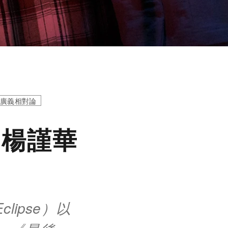
廣義相對論
！楊謹華
lipse）以