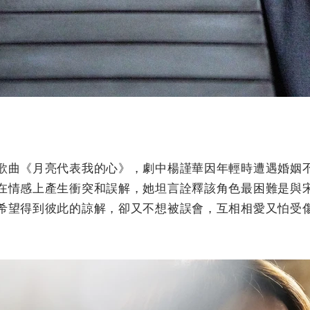
歌曲《月亮代表我的心》，劇中楊謹華因年輕時遭遇婚姻
在情感上產生衝突和誤解，她坦言詮釋該角色最困難是與
希望得到彼此的諒解，卻又不想被誤會，互相相愛又怕受