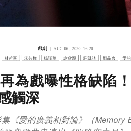
戲劇
｜ AUG 06 , 2020 16:20
林哲熹
宋芸樺
楊謹華
謝欣穎
莊凱勛
劉品言
愛的
再為戲曝性格缺陷
感觸深
《愛的廣義相對論》（Memory Ec