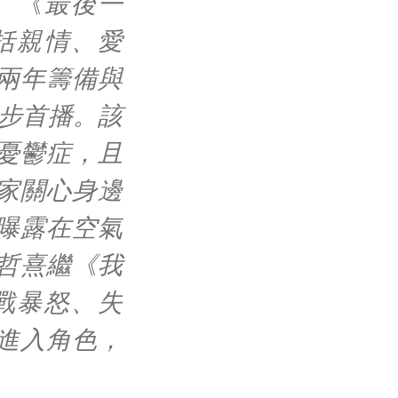
、《最後一
括親情、愛
兩年籌備與
步首播。該
憂鬱症，且
家關心身邊
曝露在空氣
哲熹繼《我
戰暴怒、失
進入角色，