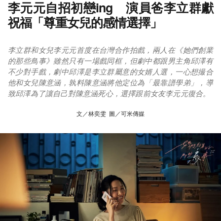
李元元自招初戀ing 演員爸李立群獻
祝福「尊重女兒的感情選擇」
李立群和女兒李元元首度在台灣合作拍戲，兩人在《她們創業
的那些鳥事》雖然只有一場戲同框，但劇中都跟男主角邱澤有
不少對手戲，劇中邱澤是李立群屬意的女婿人選，一心想撮合
他和女兒陳意涵，孰料陳意涵將他定位為「最靠譜學弟」，導
致邱澤為了讓自己對陳意涵死心，選擇跟前女友李元元復合。
文／林奕雯 圖／可米傳媒