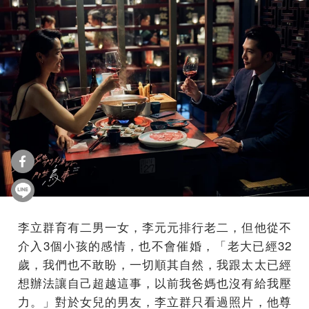
李立群育有二男一女，李元元排行老二，但他從不
介入3個小孩的感情，也不會催婚，「老大已經32
歲，我們也不敢盼，一切順其自然，我跟太太已經
想辦法讓自己超越這事，以前我爸媽也沒有給我壓
力。」對於女兒的男友，李立群只看過照片，他尊