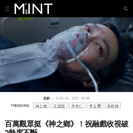
戲劇
｜ AUG 03 , 2021 00:00
神之鄉
王識賢
李李仁
李玉璽
黃鐙輝
TRENDING :
百萬觀眾挺《神之鄉》！祝融戲收視破
2熱度不斷