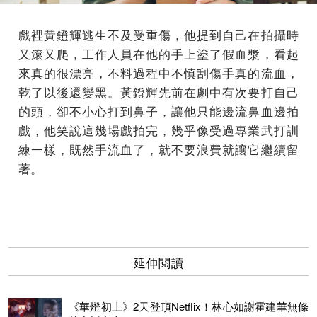
戲裡黃鐙輝逃生不及受重傷，他提到自己在拍攝時
又滾又爬，工作人員在他的手上塗了假血漿，看起
來真的很漂亮，不料過程中不慎刮傷手真的流血，
乾了以後還變黑。黃鐙輝先前在劇中有次要打自己
的頭，卻不小心打到鼻子，讓他只能邊流鼻血邊拍
戲，他笑說這幾場戲拍完，幾乎像受過專業武打訓
練一樣，既然手流血了，就不要浪費就讓它繼續留
著。
延伸閱讀
《華燈初上》2天登頂Netflix！林心如謝霍建華無條