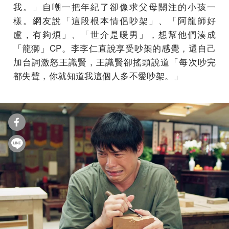
我。」自嘲一把年紀了卻像求父母關注的小孩一
樣。網友說「這段根本情侶吵架」、「阿龍師好
盧，有夠煩」、「世介是暖男」，想幫他們湊成
「龍獅」CP。李李仁直說享受吵架的感覺，還自己
加台詞激怒王識賢，王識賢卻搖頭說道「每次吵完
都失聲，你就知道我這個人多不愛吵架。」