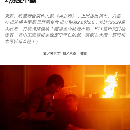
東森、映畫聯合製作大戲《神之鄉》，上周播出第七、八集，
公視首播主要觀眾群兩集收視分別為2.0與2.2，共計126.29萬
人收看，持續維持佳績！開播至今話題不斷，PTT連四周討論
爆表，其中王識賢爆走飆罵李李仁的戲，讓網友大讚「這段根
本可以報金鐘！」
文／林奕雯 圖／東森、映畫