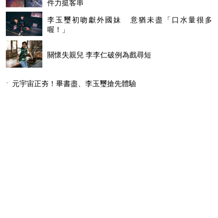
件力挺客串
李玉璽初吻獻外國妹 意猶未盡「口水量很多
喔！」
關懷失親兒 李李仁破例為戲尋短
元宇宙正夯！畢書盡、李玉璽搶先體驗
李玉璽黃鐙輝重返大溪嗨慶功 重溫陀螺炸雞好滋味