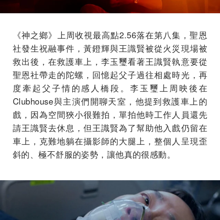
《神之鄉》上周收視最高點2.56落在第八集，聖恩
社發生祝融事件，黃鐙輝與王識賢被從火災現場被
救出後，在救護車上，李玉璽看著王識賢執意要從
聖恩社帶走的陀螺，回憶起父子過往相處時光，再
度牽起父子情的感人橋段。李玉璽上周映後在
Clubhouse與主演們開聊天室，他提到救護車上的
戲，因為空間狹小很難拍，單拍他時工作人員還先
請王識賢去休息，但王識賢為了幫助他入戲仍留在
車上，克難地躺在攝影師的大腿上，整個人呈現歪
斜的、極不舒服的姿勢，讓他真的很感動。