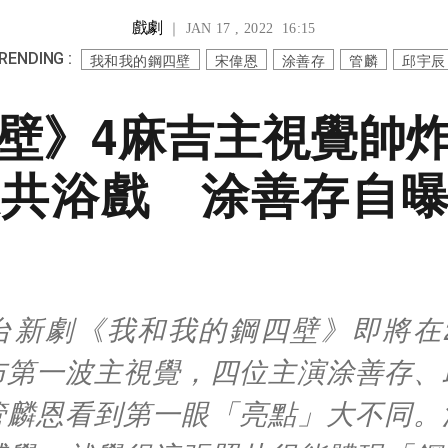
戲劇
｜ JAN 17 , 2022 16:15
RENDING :
我和我的鋼四壁
宋偉恩
涂善存
管麟
邱宇辰
壁》4麻吉主視覺帥
共浴戲 涂善存自
台新劇《我和我的鋼四壁》即將在2
布第一波主視覺，四位主演涂善存、
管麟恩看到第一眼「亮點」大不同。