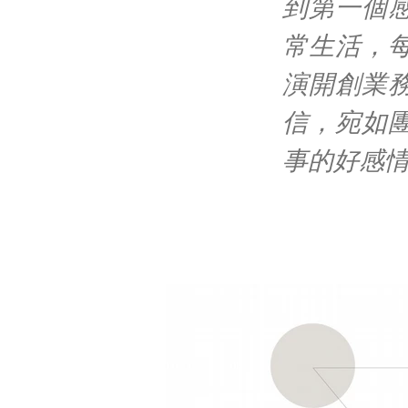
到第一個
常生活，
演開創業
信，宛如
事的好感