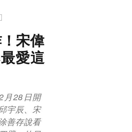
炸！宋偉
曝最愛這
月28日開
邱宇辰、宋
涂善存說看