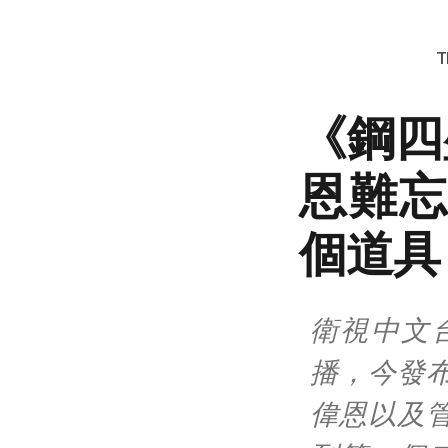
T
《鋼四
恩難忘
個道具
衛視中文
播，今發
偉恩以及