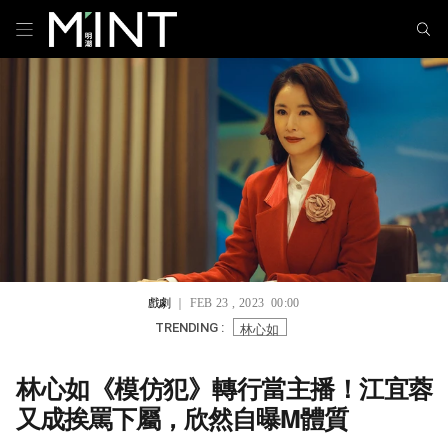
戲劇
｜ FEB 23 , 2023 00:00
林心如
TRENDING :
林心如《模仿犯》轉行當主播！江宜蓉
又成挨罵下屬，欣然自曝M體質