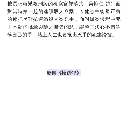
擅長偵辦兇殺刑案的檢察官郭曉其（吳慷仁 飾）面
對當時第一起的連續殺人命案，以他心中衡量正義
的那把尺對抗連續殺人案兇手，面對辦案過程中兇
手不斷的挑釁與隨之擴張的惡，讓曉其決心不惜染
髒自己的手，賭上人生也要拖出兇手的犯案證據。
影集《模仿犯》
3月31日 Netflix 全球獨家上線