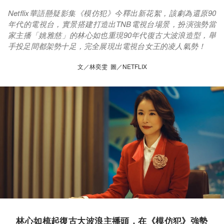
Netflix華語懸疑影集《模仿犯》今釋出新花絮，該劇為還原90
年代的電視台，實景搭建打造出TNB電視台場景，扮演強勢當
家主播「姚雅慈」的林心如也重現90年代復古大波浪造型，舉
手投足間都架勢十足，完全展現出電視台女王的凌人氣勢！
文／林奕雯 圖／NETFLIX
林心如梳起復古大波浪主播頭，在《模仿犯》強勢