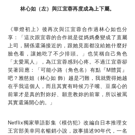
林心如（左）與江宜蓉再度成為上下屬。
《華燈初上》後再次與江宜蓉合作過林心如也分
享：「這次跟宜蓉的合作就是從媽媽桑變成了直屬
上司，關係還滿接近的，跟她見面都沒給她什麼好
臉色看，讓她吃了不少排頭。」也笑稱自己角色
「太愛罵人」，為江宜蓉感到心疼。不過江宜蓉卻
笑著回應：「可能小路（角色名）有點『M體質』
吧？雅慈姐（林心如 飾）越是刁難，我就覺得她越
在乎我這個人，而且其實有時候刀子嘴、豆腐心的
前輩才是真的對妳好、願意教妳的前輩，所以被罵
其實還滿開心的。」
Netflix獨家華語影集《模仿犯》改編自日本推理女
王宮部美幸同名暢銷小說，故事描述90年代，一名