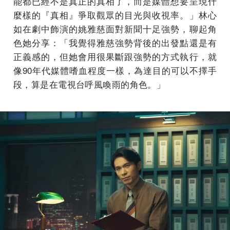
能都已經不是真正的真相了，而是媒體想要呈現什
麼樣的『真相』爭取觀眾的目光與收視率。」林心
如在劇中飾演的姚雅慈面對新聞十足強勢，聊起角
色她分享：「我覺得雅慈強勢背後的出發點還是有
正義感的，但她會用很果斷跟強勢的方式執行，就
像90年代媒體嗜血程度一樣，為達目的可以不擇手
段，算是在電視台呼風喚雨的角色。」