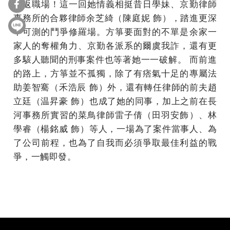
重返職場！這一回她情義相挺昔日學妹、京勤律師
事務所的合夥律師余芝綺（陳庭妮 飾），踏進更深
不可測的鬥爭修羅場。方箏要面對的不單是余家一
家人的奪權角力、京勤各派系的爾虞我詐，還有更
多駭人聽聞的刑事案件也等著她一一破解。 而前進
的路上，方箏並不孤獨，除了有痞氣十足的專屬法
助姜智騫（禾浩辰 飾）外，還有轉任律師的前夫趙
立廷（温昇豪 飾）也成了她的同事，加上之前在長
河事務所實習的菜鳥律師雷子倩（田羽安飾）、林
學睿（楊銘威 飾）等人，一場為了案件當事人、為
了公司前程，也為了自我而必須爭取最佳利益的戰
爭，一觸即發。