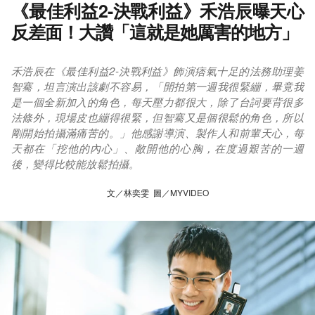
《最佳利益2-決戰利益》禾浩辰曝天心
反差面！大讚「這就是她厲害的地方」
禾浩辰在《最佳利益2-決戰利益》飾演痞氣十足的法務助理姜
智騫，坦言演出該劇不容易，「開拍第一週我很緊繃，畢竟我
是一個全新加入的角色，每天壓力都很大，除了台詞要背很多
法條外，現場皮也繃得很緊，但智騫又是個很鬆的角色，所以
剛開始拍攝滿痛苦的。」他感謝導演、製作人和前輩天心，每
天都在「挖他的內心」、敞開他的心胸，在度過艱苦的一週
後，變得比較能放鬆拍攝。
文／林奕雯 圖／MYVIDEO