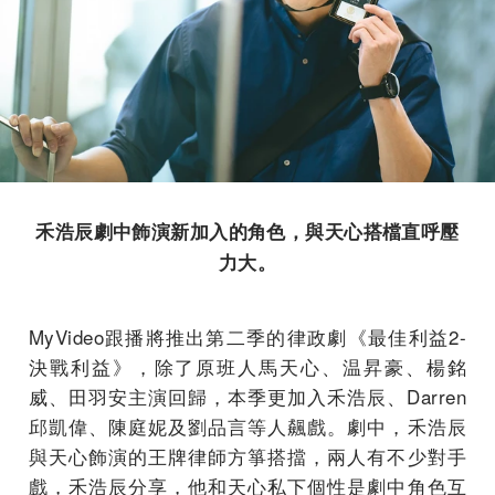
禾浩辰劇中飾演新加入的角色，與天心搭檔直呼壓
力大。
MyVideo跟播將推出第二季的律政劇《最佳利益2-
決戰利益》，除了原班人馬天心、温昇豪、楊銘
威、田羽安主演回歸，本季更加入禾浩辰、Darren
邱凱偉、陳庭妮及劉品言等人飆戲。劇中，禾浩辰
與天心飾演的王牌律師方箏搭擋，兩人有不少對手
戲，禾浩辰分享，他和天心私下個性是劇中角色互