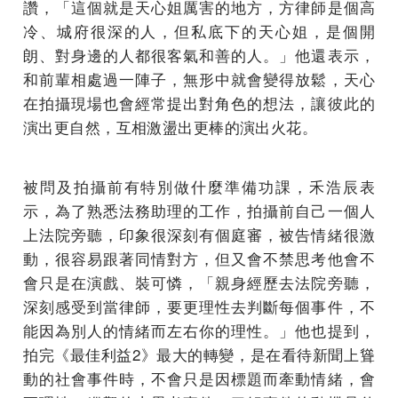
讚，「這個就是天心姐厲害的地方，方律師是個高
冷、城府很深的人，但私底下的天心姐，是個開
朗、對身邊的人都很客氣和善的人。」他還表示，
和前輩相處過一陣子，無形中就會變得放鬆，天心
在拍攝現場也會經常提出對角色的想法，讓彼此的
演出更自然，互相激盪出更棒的演出火花。
被問及拍攝前有特別做什麼準備功課，禾浩辰表
示，為了熟悉法務助理的工作，拍攝前自己一個人
上法院旁聽，印象很深刻有個庭審，被告情緒很激
動，很容易跟著同情對方，但又會不禁思考他會不
會只是在演戲、裝可憐，「親身經歷去法院旁聽，
深刻感受到當律師，要更理性去判斷每個事件，不
能因為別人的情緒而左右你的理性。」他也提到，
拍完《最佳利益2》最大的轉變，是在看待新聞上聳
動的社會事件時，不會只是因標題而牽動情緒，會