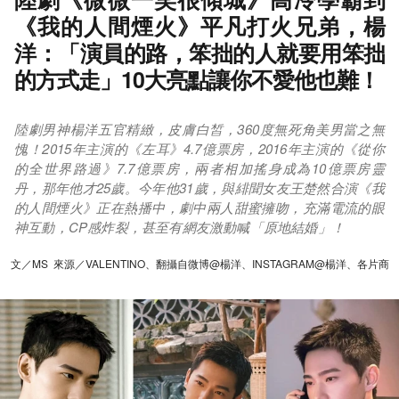
《我的人間煙火》平凡打火兄弟，楊
洋：「演員的路，笨拙的人就要用笨拙
的方式走」10大亮點讓你不愛他也難！
陸劇男神楊洋五官精緻，皮膚白皙，360度無死角美男當之無
愧！2015年主演的《左耳》4.7億票房，2016年主演的《從你
的全世界路過》7.7億票房，兩者相加搖身成為10億票房靈
丹，那年他才25歲。今年他31歲，與緋聞女友王楚然合演《我
的人間煙火》正在熱播中，劇中兩人甜蜜擁吻，充滿電流的眼
神互動，CP感炸裂，甚至有網友激動喊「原地結婚」！
文／MS 來源／VALENTINO、翻攝自微博@楊洋、INSTAGRAM@楊洋、各片商