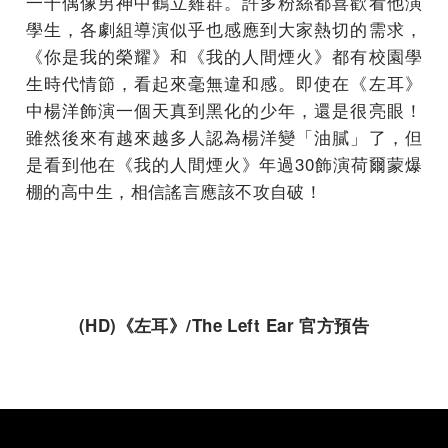
一干偶像男神中鶴立雞群。許多粉絲都喜歡看他演
學生，各劇組導演似乎也感應到大家熱切的需求，
《你是我的榮耀》和《我的人間煙火》都有校園學
生時代情節，看起來毫無違和感。即使在《左耳》
中楊洋飾演一個天真到黑化的少年，還是很亮眼！
雖然後來有越來越多人認為楊洋變「油膩」了，但
是看到他在《我的人間煙火》年過30飾演荷爾蒙爆
棚的高中生，相信謠言應該不攻自破！
(HD)
《左耳》
/The Left Ear
官方預告