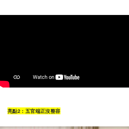
亮點
2
：五官端正沒整容