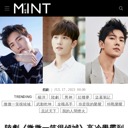
戲劇
｜ JUL 17 , 2023 00:00
楊洋
陸劇
男神
紅樓夢
盜墓筆記
TRENDING :
微微一笑很傾城
武動乾坤
全職高手
你是我的榮耀
特戰榮耀
且試天下
我的人間煙火
陸劇《微微一笑很傾城》高冷學霸到