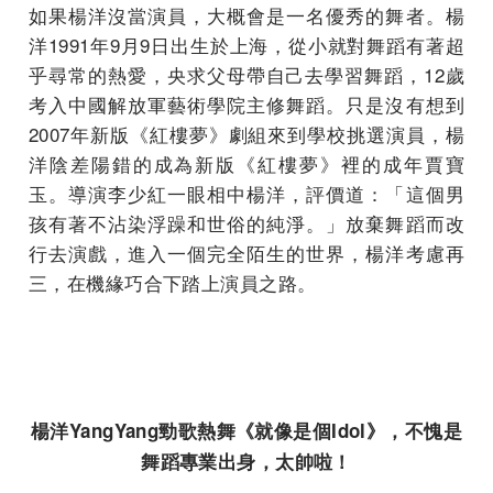
如果楊洋沒當演員，大概會是一名優秀的舞者。楊
洋1991年9月9日出生於上海，從小就對舞蹈有著超
乎尋常的熱愛，央求父母帶自己去學習舞蹈，12歲
考入中國解放軍藝術學院主修舞蹈。只是沒有想到
2007年新版《紅樓夢》劇組來到學校挑選演員，楊
洋陰差陽錯的成為新版《紅樓夢》裡的成年賈寶
玉。導演李少紅一眼相中楊洋，評價道：「這個男
孩有著不沾染浮躁和世俗的純淨。」放棄舞蹈而改
行去演戲，進入一個完全陌生的世界，楊洋考慮再
三，在機緣巧合下踏上演員之路。
楊洋
YangYang
勁歌熱舞《就像是個
Idol
》，不愧是
舞蹈專業出身，太帥啦！