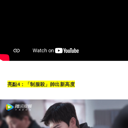
亮點
4
：「制服殺」帥出新高度