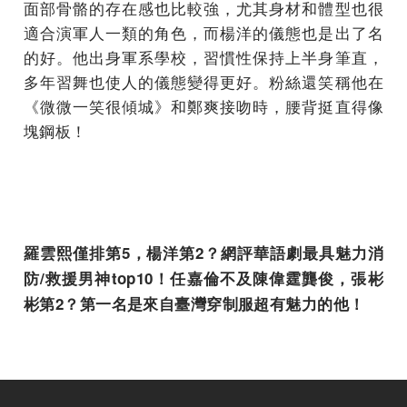
面部骨骼的存在感也比較強，尤其身材和體型也很
適合演軍人一類的角色，而楊洋的儀態也是出了名
的好。他出身軍系學校，習慣性保持上半身筆直，
多年習舞也使人的儀態變得更好。粉絲還笑稱他在
《微微一笑很傾城》和鄭爽接吻時，腰背挺直得像
塊鋼板！
羅雲熙僅排第
5
，楊洋第
2
？網評華語劇最具魅力消
防
/
救援男神
top10
！任嘉倫不及陳偉霆龔俊，張彬
彬第
2
？第一名是來自臺灣穿制服超有魅力的他！