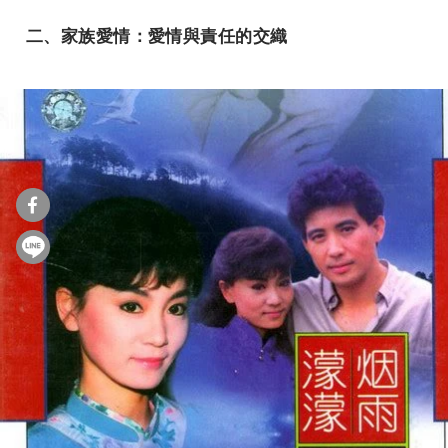
二、家族愛情：愛情與責任的交織