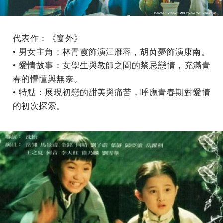
代表作：《窗外》
• 男女主角：林青霞飾演江雁容，胡茵夢飾演康南。
• 愛情故事：女學生與教師之間的禁忌戀情，充滿青
春的懵懂與無奈。
• 特點：展現初戀的甜美與痛苦，呼應青春期對愛情
的初次探索。