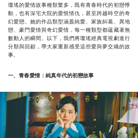
瓊瑤的愛情故事種類繁多，既有青春時代的初戀悸
動，也有深宅大院的愛恨情仇，甚至跨越時空的奇
幻愛戀。她的作品類型涵蓋純愛、家族糾葛、異地
戀、豪門愛情與奇幻愛情，每一種類型都蘊藏著無
數動人的瞬間。以下，我們將瓊瑤經典電視劇進行
分類與回顧，帶大家重新感受這些愛與夢交織的故
事。
一、青春愛情：純真年代的初戀故事