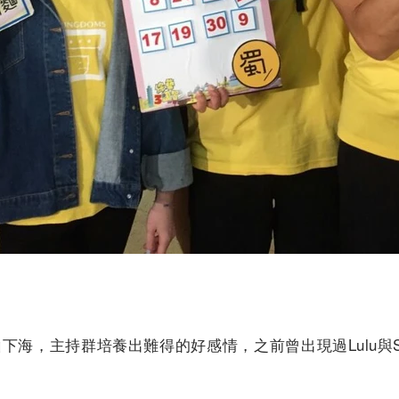
海，主持群培養出難得的好感情，之前曾出現過Lulu與Sp
幕情侶」要誕生！在張立東脫口喊出和瑪麗是夫妻後，同
過妳開心就好。」。外型討喜的瑪麗在節目中頗受大家照