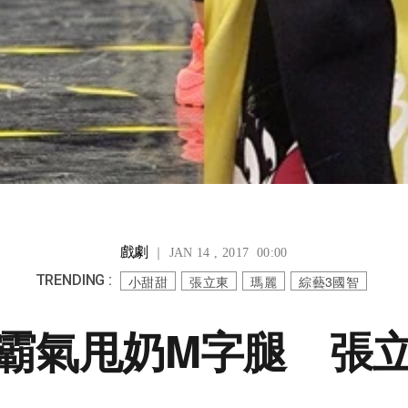
戲劇
｜ JAN 14 , 2017 00:00
TRENDING :
小甜甜
張立東
瑪麗
綜藝3國智
霸氣甩奶M字腿 張