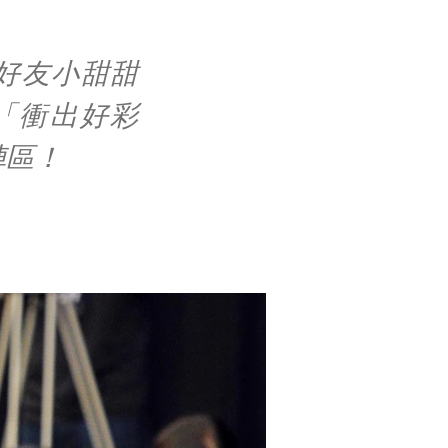
好友小甜甜
「衝出好彩
陣區！