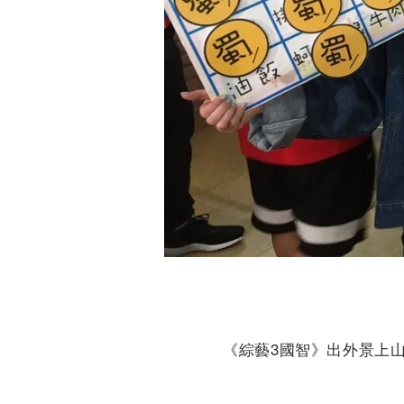
《綜藝3國智》出外景上山下
現在可能又有新一對「螢
我們家瑪麗覺得不值、不