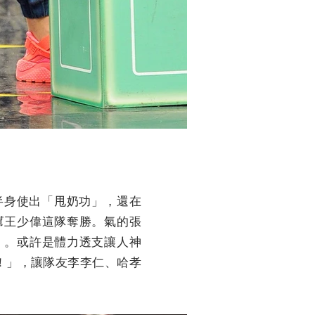
半身使出「甩奶功」，還在
幫王少偉這隊奪勝。氣的張
」。或許是體力透支讓人神
！」，讓隊友李李仁、哈孝