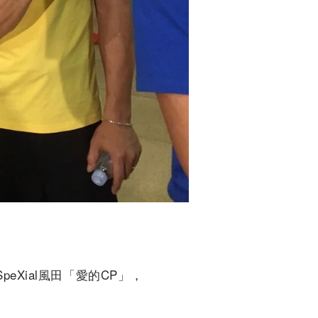
eXial風田「愛的CP」，
隊的李李仁便笑說：「真為
顧，她曾多次自嘲出外景錄