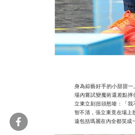
身為綜藝好手的小甜甜一
場內嘗試變魔術還差點摔
立東立刻扭頭怒嗆：「我
智不清，張立東竟在場上
遠包括瑪麗在內全都笑成