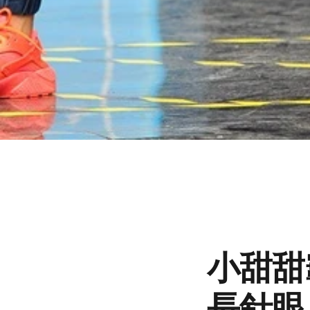
小甜甜
長針眼