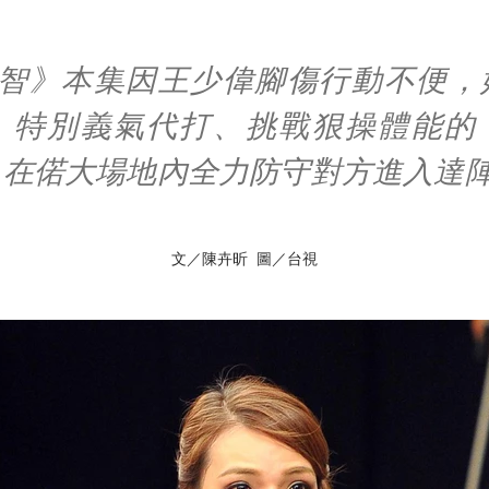
國智》本集因王少偉腳傷行動不便，
）特別義氣代打、挑戰狠操體能的
，在偌大場地內全力防守對方進入達
文／陳卉昕 圖／台視