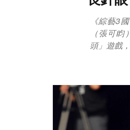
《綜藝3
（張可盷
頭」遊戲