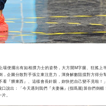
上場便擺出有如相撲力士的姿勢，大方開M字腿、狂搖上
倒，企圖分散對手張立東注意力，渾身解數阻擋對方得分
不看『髒東西』、這樣會長針眼，妳快把自己變不見啦！
脫口說出：「今天遇到我們『夫妻倆』(指瑪麗)算你們倒楣
一片。