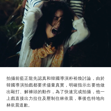
拍攝前藍正龍先認真和韓國導演朴裕煥討論，由於
韓國導演拍戲都要求儘量真實，明確指示出要他做
出毆打、解褲頭的動作，為了快速完成拍攝，他一
上戲直接出力拉住及壓制住林依晨，事後也特地向
林依晨道歉。