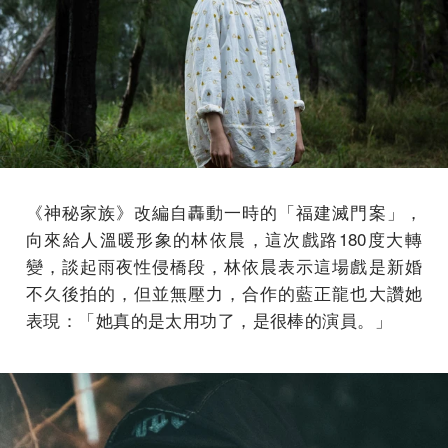
《神秘家族》改編自轟動一時的「福建滅門案」，
向來給人溫暖形象的林依晨，這次戲路180度大轉
變，談起雨夜性侵橋段，林依晨表示這場戲是新婚
不久後拍的，但並無壓力，合作的藍正龍也大讚她
表現：「她真的是太用功了，是很棒的演員。」