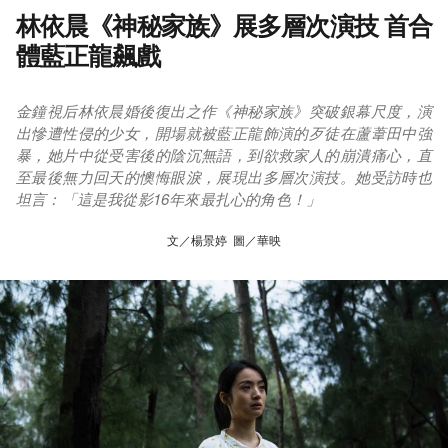
林依晨《神秘家族》展多層次演技 首合
體藍正龍飆戲
金鐘視后林依晨婚後復出之作《神秘家族》突破銀幕尺度，演
出慘遭性侵的少女，開場就被藍正龍飾演的歹徒在蘆葦田中強
暴，她片中從受害後的陰沉無語，到欲救家人的崩潰痛心，直
至最後無力回天的懊悔眼淚，展現出多層次演技。她受訪時也
坦言：「這是我從影16年來最扎心的角色！」
文／楊景婷 圖／華映