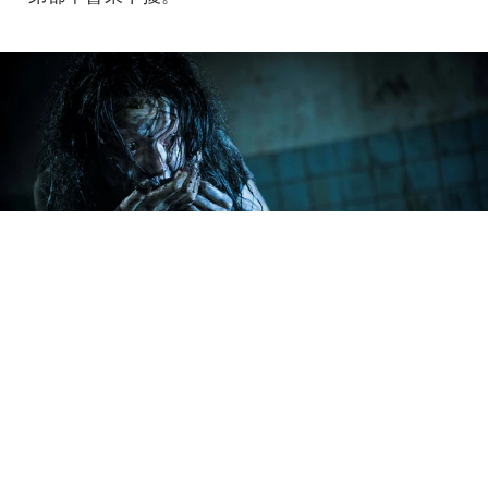
預告片中有許瑋甯挺著大肚吃蟲畫面，她笑說：
「是巧克力脆片、白芝麻、果凍做成的蚯蚓，牛奶
糖做成的蛹，其實不難吃，但因為旁邊有放真蟲，