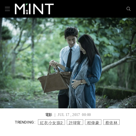
電影
｜ JUL 17 , 2017 00:00
紅衣小女孩2
許瑋甯
程偉豪
蔡依林
TRENDING :