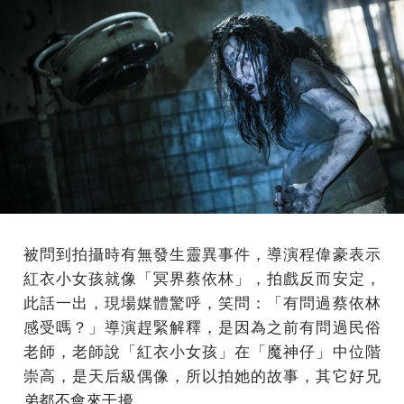
被問到拍攝時有無發生靈異事件，導演程偉豪表示
紅衣小女孩就像「冥界蔡依林」，拍戲反而安定，
此話一出，現場媒體驚呼，笑問：「有問過蔡依林
感受嗎？」導演趕緊解釋，是因為之前有問過民俗
老師，老師說「紅衣小女孩」在「魔神仔」中位階
崇高，是天后級偶像，所以拍她的故事，其它好兄
弟都不會來干擾。