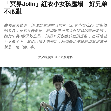
「冥界Jolin」紅衣小女孩壓場 好兄弟
不敢亂
由程偉豪執導、許瑋甯主演的恐怖片《紅衣小女孩2》昨舉辦
記者會，正式預告曝光，許瑋甯懷孕挺大肚吃蟲的畫面驚悚，
她片中共3款恐怖造型，拍攝35天都處於崩潰邊緣，在現場甚
至不敢坐下，就怕心情太過安定，程偉豪也笑說許瑋甯那陣子
就是一個「慘」字。
文／楊景婷 圖／威視電影