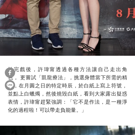
拍完戲後，許瑋甯透過各種方法讓自己走出角
色， 更嘗試「凱龍療法」，挑選身體當下所需的精
油，在月圓之日的特定時辰，於白紙上寫上符號，
並點上白蠟燭，然後燒毀白紙，看到大家露出疑惑
表情，許瑋甯趕緊強調：「它不是作法，是一種淨
化的過程啦！可以帶走負能量。」