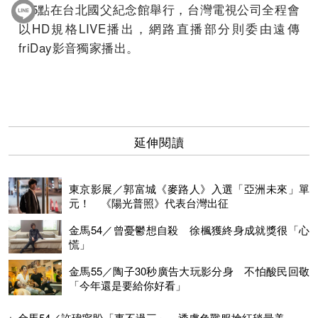
午5點在台北國父紀念館舉行，台灣電視公司全程會
以HD規格LIVE播出，網路直播部分則委由遠傳
friDay影音獨家播出。
延伸閱讀
東京影展／郭富城《麥路人》入選「亞洲未來」單
元！ 《陽光普照》代表台灣出征
金馬54／曾憂鬱想自殺 徐楓獲終身成就獎很「心
慌」
金馬55／陶子30秒廣告大玩影分身 不怕酸民回敬
「今年還是要給你好看」
金馬54／許瑋甯盼「事不過三」 透膚色戰服搶紅毯最美