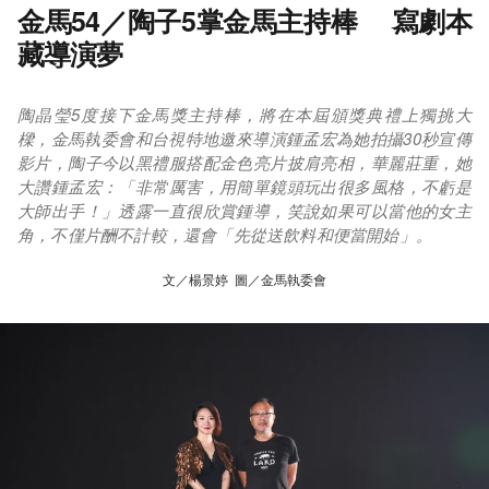
金馬54／陶子5掌金馬主持棒 寫劇本
藏導演夢
陶晶瑩5度接下金馬獎主持棒，將在本屆頒獎典禮上獨挑大
樑，金馬執委會和台視特地邀來導演鍾孟宏為她拍攝30秒宣傳
影片，陶子今以黑禮服搭配金色亮片披肩亮相，華麗莊重，她
大讚鍾孟宏：「非常厲害，用簡單鏡頭玩出很多風格，不虧是
大師出手！」透露一直很欣賞鍾導，笑說如果可以當他的女主
角，不僅片酬不計較，還會「先從送飲料和便當開始」。
文／楊景婷 圖／金馬執委會