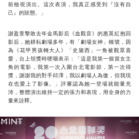
前檢視演出。這次表演，我真正感受到『沒有自
己』的狀態。」
謝盈萱擊敗去年金馬影后《血觀音》的惠英紅抱回
影后，她耕耘劇場多年，有「劇場女神」稱號，因
為《花甲男孩轉大人》「史黛西」一角被觀眾喜
愛，台上領獎時哽咽表示：「這是我第一個當女主
角的電影，我第一次入圍台北電影節，第一次得
獎，謝謝我的對手邱澤，我以劇場人為傲，但我現
在也愛上了影像。」評審認為她一登場就能量充
沛，整體演出維持一定的張力和表現，用全身的力
量來詮釋。