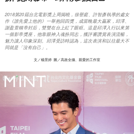
2018第20屆台北電影獎上周揭曉，徐譽庭、許智彥執導的處女
作《誰先愛上他的》一舉抱回四獎，成當晚最大贏家，邱澤、
謝盈萱稱帝封后，雙雙在台上紅了眼眶。這是邱澤入行以來第
一個影帝獎座，他靠眼神入魂扮同志，獲評審讚賞表演流暢，
魅力讓人印象深刻。邱澤受訪時認為，這次表演和以往最大不
同就是「沒有自己」。
文／楊景婷 圖／高政全攝、親愛的工作室