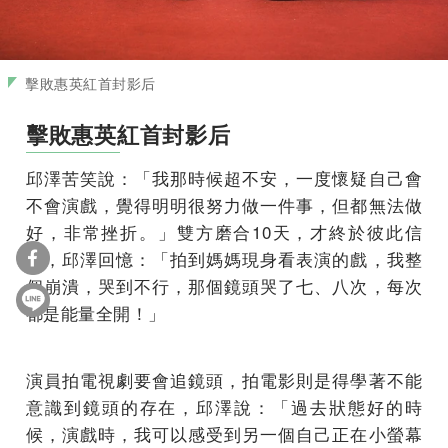
擊敗惠英紅首封影后
擊敗惠英紅首封影后
邱澤苦笑說：「我那時候超不安，一度懷疑自己會
不會演戲，覺得明明很努力做一件事，但都無法做
好，非常挫折。」雙方磨合10天，才終於彼此信
任，邱澤回憶：「拍到媽媽現身看表演的戲，我整
個崩潰，哭到不行，那個鏡頭哭了七、八次，每次
都是能量全開！」
演員拍電視劇要會追鏡頭，拍電影則是得學著不能
意識到鏡頭的存在，邱澤說：「過去狀態好的時
候，演戲時，我可以感受到另一個自己正在小螢幕