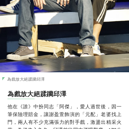
為戲放大絕蹂躪邱澤
為戲放大絕蹂躪邱澤
他在《誰》中扮同志「阿傑」，愛人過世後，因一
筆保險理賠金，讓謝盈萱飾演的「元配」老婆找上
門，兩人有不少充滿張力的對手戲，激盪出精采火