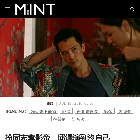
電影
｜ JUL 19 , 2018 00:00
誰先愛上他的
邱澤
台北電影獎
影帝
謝盈萱
TRENDING :
徐譽庭
許智彥
扮同志奪影帝 邱澤演到沒自己