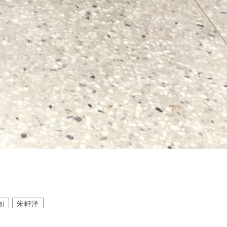
如
朱軒洋