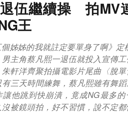
退伍繼續操 拍MV
NG王
個姊姊的我就註定要單身了啊》定檔
，男主角蔡凡熙一退伍就投入宣傳工
、朱軒洋齊聚拍攝電影片尾曲〈脫單
人只有三天時間練舞，蔡凡熙雖有舞蹈
作讓他跳到快崩潰，竟成NG最多的
久沒被鏡頭拍，好不習慣，說不定都
」