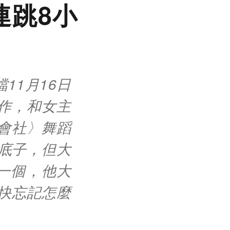
連跳8小
11月16日
作，和女主
會社〉舞蹈
底子，但大
一個，他大
快忘記怎麼