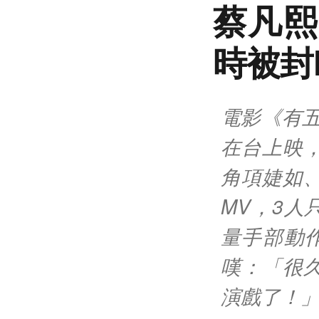
蔡凡熙
時被封
電影《有五
在台上映
角項婕如
MV，3
量手部動
嘆：「很
演戲了！